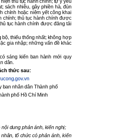
hiện thủ tục hành chính; tự ý yêu
t; sách nhiễu, gây phiền hà, đùn
nh chính hoặc niêm yết công khai
nh chính; thủ tục hành chính được
 thủ tục hành chính được đăng tải
 bộ, thiếu thống nhất; không hợp
oặc gia nhập; những vấn đề khác
 có sáng kiến ban hành mới quy
ân dân.
ách thức sau:
hvucong.gov.vn
Ủy ban nhân dân Thành phố
Thành phố Hồ Chí Minh
õ nội dung phản ánh, kiến nghị;
 cá nhân, tổ chức có phản ánh, kiến