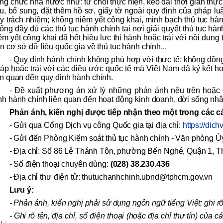
ng chức nhà nước như: từ chối thực hiện, kéo dài thời gian thực 
u, bổ sung, đặt thêm hồ sơ, giấy tờ ngoài quy định của pháp luậ
y trách nhiệm; không niêm yết công khai, minh bạch thủ tục hà
ông đầy đủ các thủ tục hành chính tại nơi giải quyết thủ tục hà
êm yết công khai đã hết hiệu lực thi hành hoặc trái với nội dung
ên cơ sở dữ liệu quốc gia về thủ tục hành chính...
- Quy định hành chính không phù hợp với thực tế; không đồng
áp hoặc trái với các điều ước quốc tế mà Việt Nam đã ký kết h
ên quan đến quy định hành chính.
- Đề xuất phương án xử lý những phản ánh nêu trên hoặc
nh hành chính liên quan đến hoạt động kinh doanh, đời sống nh
Phản ánh, kiến nghị được tiếp nhận theo một trong các c
- Gửi qua Cổng Dịch vụ công Quốc gia tại địa chỉ:
https://dic
- Gửi đến Phòng Kiểm soát thủ tục hành chính - Văn phòng 
- Địa chỉ: Số 86 Lê Thánh Tôn, phường Bến Nghé, Quận 1, 
- Số điện thoại chuyên dùng:
(028) 38.230.436
- Địa chỉ thư điện tử: thutuchanhchinh.ubnd@tphcm.gov.vn
Lưu ý:
- Phản ánh, kiến nghị phải sử dụng ngôn ngữ tiếng Việt; ghi r
- Ghi rõ tên, địa chỉ, số điện thoại (hoặc địa chỉ thư tín) của