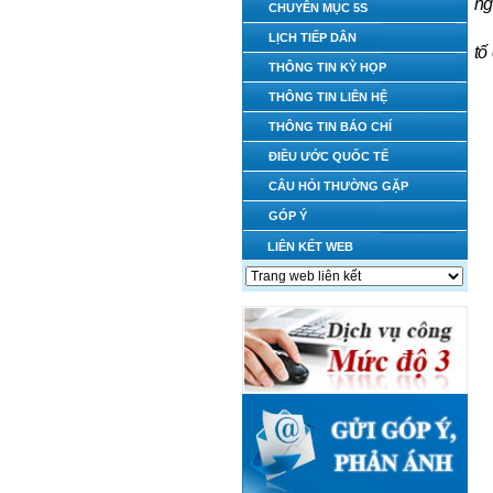
ng
CHUYÊN MỤC 5S
LỊCH TIẾP DÂN
tố
THÔNG TIN KỲ HỌP
THÔNG TIN LIÊN HỆ
THÔNG TIN BÁO CHÍ
ĐIỀU ƯỚC QUỐC TẾ
CÂU HỎI THƯỜNG GẶP
GÓP Ý
LIÊN KẾT WEB