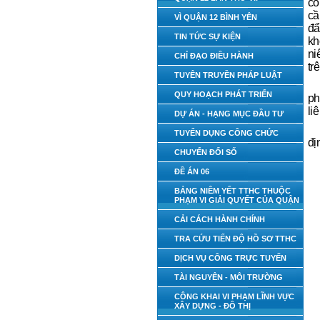
cô
cầ
VÌ QUẬN 12 BÌNH YÊN
đẩ
TIN TỨC SỰ KIỆN
kh
ni
CHỈ ĐẠO ĐIỀU HÀNH
tr
TUYÊN TRUYỀN PHÁP LUẬT
QUY HOẠCH PHÁT TRIỂN
ph
li
DỰ ÁN - HẠNG MỤC ĐẦU TƯ
TUYỂN DỤNG CÔNG CHỨC
đị
CHUYỂN ĐỔI SỐ
ĐỀ ÁN 06
BẢNG NIÊM YẾT TTHC THUỘC
PHẠM VI GIẢI QUYẾT CỦA QUẬN
CẢI CÁCH HÀNH CHÍNH
TRA CỨU TIẾN ĐỘ HỒ SƠ TTHC
DỊCH VỤ CÔNG TRỰC TUYẾN
TÀI NGUYÊN - MÔI TRƯỜNG
CÔNG KHAI VI PHẠM LĨNH VỰC
XÂY DỰNG - ĐÔ THỊ