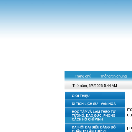
Trang chủ
Thông tin chung
Thứ năm, 6/8/2026-5:44 AM
GIỚI THIỆU
DI TÍCH LỊCH SỬ - VĂN HÓA
mo
HỌC TẬP VÀ LÀM THEO TƯ
du
TƯỞNG, ĐẠO ĐỨC, PHONG
CÁCH HỒ CHÍ MINH
ph
ĐẠI HỘI ĐẠI BIỂU ĐẢNG BỘ
QUẬN 12 LẦN THỨ VII