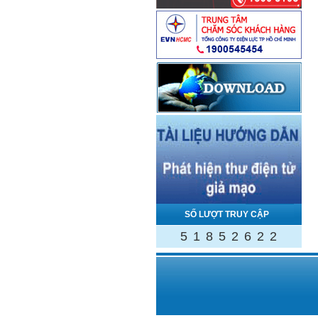
SỐ LƯỢT TRUY CẬP
5
1
8
5
2
6
2
2