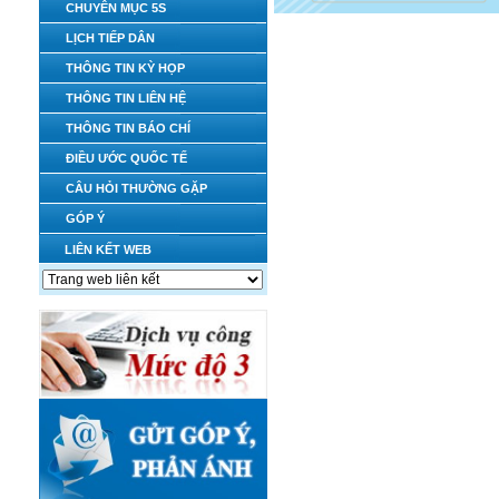
CHUYÊN MỤC 5S
LỊCH TIẾP DÂN
THÔNG TIN KỲ HỌP
THÔNG TIN LIÊN HỆ
THÔNG TIN BÁO CHÍ
ĐIỀU ƯỚC QUỐC TẾ
CÂU HỎI THƯỜNG GẶP
GÓP Ý
LIÊN KẾT WEB