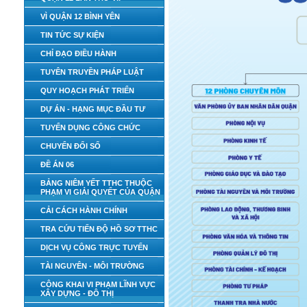
VÌ QUẬN 12 BÌNH YÊN
TIN TỨC SỰ KIỆN
CHỈ ĐẠO ĐIỀU HÀNH
TUYÊN TRUYỀN PHÁP LUẬT
QUY HOẠCH PHÁT TRIỂN
DỰ ÁN - HẠNG MỤC ĐẦU TƯ
TUYỂN DỤNG CÔNG CHỨC
CHUYỂN ĐỔI SỐ
ĐỀ ÁN 06
BẢNG NIÊM YẾT TTHC THUỘC
PHẠM VI GIẢI QUYẾT CỦA QUẬN
CẢI CÁCH HÀNH CHÍNH
TRA CỨU TIẾN ĐỘ HỒ SƠ TTHC
DỊCH VỤ CÔNG TRỰC TUYẾN
TÀI NGUYÊN - MÔI TRƯỜNG
CÔNG KHAI VI PHẠM LĨNH VỰC
XÂY DỰNG - ĐÔ THỊ