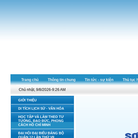
Trang chủ
Thông tin chung
Tin tức - sự kiện
Thủ tục 
Chủ nhật, 9/8/2026-9:26 AM
GIỚI THIỆU
DI TÍCH LỊCH SỬ - VĂN HÓA
HỌC TẬP VÀ LÀM THEO TƯ
TƯỞNG, ĐẠO ĐỨC, PHONG
CÁCH HỒ CHÍ MINH
ĐẠI HỘI ĐẠI BIỂU ĐẢNG BỘ
QUẬN 12 LẦN THỨ VII