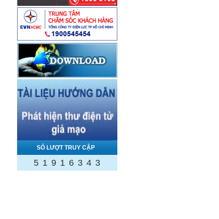
SỐ LƯỢT TRUY CẬP
5
1
9
1
6
3
4
3