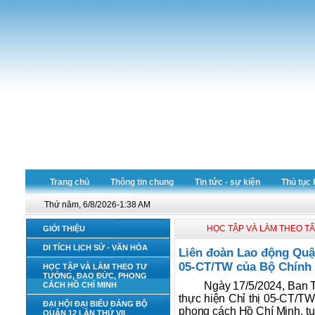
Trang chủ
Thông tin chung
Tin tức - sự kiện
Thủ tục 
Thứ năm, 6/8/2026-1:38 AM
HỌC TẬP VÀ LÀM THEO T
GIỚI THIỆU
DI TÍCH LỊCH SỬ - VĂN HÓA
Liên đoàn Lao động Quận
05-CT/TW của Bộ Chính 
HỌC TẬP VÀ LÀM THEO TƯ
TƯỞNG, ĐẠO ĐỨC, PHONG
Ngày 17/5/2024, Ban 
CÁCH HỒ CHÍ MINH
thực hiện Chỉ thị 05-CT/TW
ĐẠI HỘI ĐẠI BIỂU ĐẢNG BỘ
phong cách Hồ Chí Minh, tu
QUẬN 12 LẦN THỨ VII