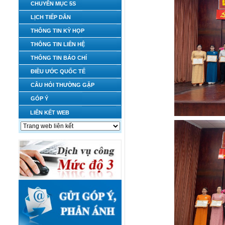
CHUYÊN MỤC 5S
LỊCH TIẾP DÂN
THÔNG TIN KỲ HỌP
THÔNG TIN LIÊN HỆ
THÔNG TIN BÁO CHÍ
ĐIỀU ƯỚC QUỐC TẾ
CÂU HỎI THƯỜNG GẶP
GÓP Ý
LIÊN KẾT WEB