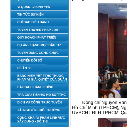
VÌ QUẬN 12 BÌNH YÊN
TIN TỨC SỰ KIỆN
CHỈ ĐẠO ĐIỀU HÀNH
TUYÊN TRUYỀN PHÁP LUẬT
QUY HOẠCH PHÁT TRIỂN
DỰ ÁN - HẠNG MỤC ĐẦU TƯ
TUYỂN DỤNG CÔNG CHỨC
CHUYỂN ĐỔI SỐ
ĐỀ ÁN 06
BẢNG NIÊM YẾT TTHC THUỘC
PHẠM VI GIẢI QUYẾT CỦA QUẬN
CẢI CÁCH HÀNH CHÍNH
TRA CỨU TIẾN ĐỘ HỒ SƠ TTHC
Đồng chí Nguyễn Văn
DỊCH VỤ CÔNG TRỰC TUYẾN
Hồ Chí Minh (TPHCM), Ng
TÀI NGUYÊN - MÔI TRƯỜNG
UVBCH LĐLĐ TPHCM, Quận 
CÔNG KHAI VI PHẠM LĨNH VỰC
XÂY DỰNG - ĐÔ THỊ