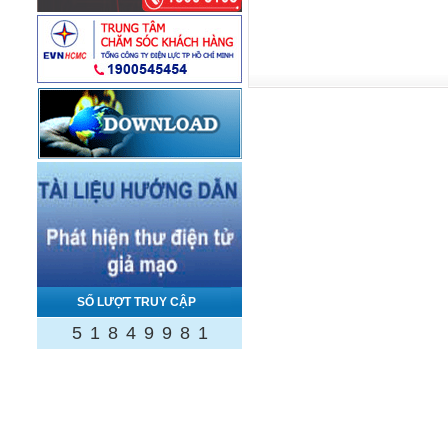
SỐ LƯỢT TRUY CẬP
5
1
8
4
9
9
8
1