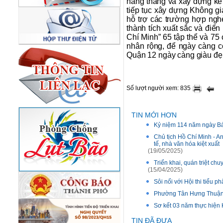
hàng tháng và xây dựng kế 
tiếp tục xây dựng Không gi
hỗ trợ các trường hợp ng
thành tích xuất sắc và điển
Chí Minh” 65 tập thể và 75 
nhân rộng, để ngày càng c
Quận 12 ngày càng giàu đẹp
Số lượt người xem: 835
TIN MỚI HƠN
Kỷ niệm 114 năm ngày Bác
Chủ tịch Hồ Chí Minh - An
tế, nhà văn hóa kiệt xuất
(19/05/2025)
Triển khai, quán triệt c
(15/04/2025)
Sôi nổi với Hội thi tiểu 
Phường Tân Hưng Thuận: 
Sơ kết 03 năm thực hiện 
TIN ĐÃ ĐƯA