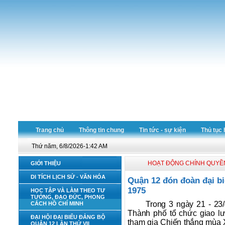
Trang chủ
Thông tin chung
Tin tức - sự kiện
Thủ tục 
Thứ năm, 6/8/2026-1:42 AM
HOẠT ĐỘNG CHÍNH QUYỀ
GIỚI THIỆU
DI TÍCH LỊCH SỬ - VĂN HÓA
Quận 12 đón đoàn đại b
1975
HỌC TẬP VÀ LÀM THEO TƯ
TƯỞNG, ĐẠO ĐỨC, PHONG
Trong 3 ngày 21 - 2
CÁCH HỒ CHÍ MINH
Thành phố tổ chức giao lưu
ĐẠI HỘI ĐẠI BIỂU ĐẢNG BỘ
tham gia Chiến thắng mù
QUẬN 12 LẦN THỨ VII