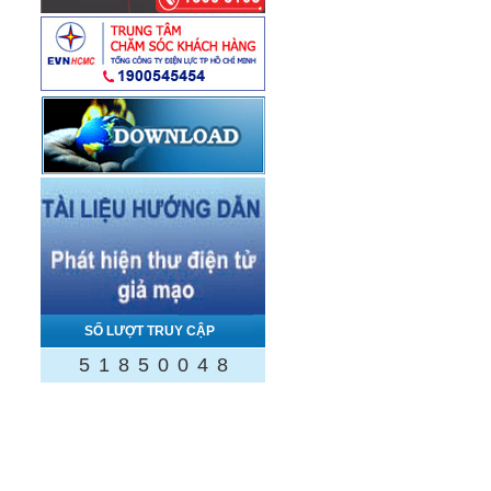
SỐ LƯỢT TRUY CẬP
5
1
8
5
0
0
4
8