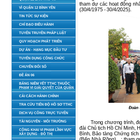
tham dự các hoạt động nh
VÌ QUẬN 12 BÌNH YÊN
(30/4/1975 - 30/4/2025).
TIN TỨC SỰ KIỆN
CHỈ ĐẠO ĐIỀU HÀNH
TUYÊN TRUYỀN PHÁP LUẬT
QUY HOẠCH PHÁT TRIỂN
DỰ ÁN - HẠNG MỤC ĐẦU TƯ
TUYỂN DỤNG CÔNG CHỨC
CHUYỂN ĐỔI SỐ
ĐỀ ÁN 06
BẢNG NIÊM YẾT TTHC THUỘC
PHẠM VI GIẢI QUYẾT CỦA QUẬN
CẢI CÁCH HÀNH CHÍNH
TRA CỨU TIẾN ĐỘ HỒ SƠ TTHC
Đoàn 
DỊCH VỤ CÔNG TRỰC TUYẾN
TÀI NGUYÊN - MÔI TRƯỜNG
Trong chương trình, 
đài Chủ tịch Hồ Chí Minh,
CÔNG KHAI VI PHẠM LĨNH VỰC
Bình, Bảo tàng Chứng tíc
XÂY DỰNG - ĐÔ THỊ
(Bến Nhà Rồng)…; tham qua