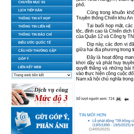
CHUYÊN MỤC 5S
phố.
LỊCH TIẾP DÂN
Cũng trong khuôn khổ
Truyền thống Chiến khu An 
THÔNG TIN KỲ HỌP
Tại buổi họp mặt, các
THÔNG TIN LIÊN HỆ
tộc, đỉnh cao là Chiến dịch
THÔNG TIN BÁO CHÍ
của Quận 12 và Công ty T
ĐIỀU ƯỚC QUỐC TẾ
Dịp này, các đơn vị 
giữa hai địa phương trong t
CÂU HỎI THƯỜNG GẶP
Đây là hoạt động mang 
GÓP Ý
khơi dậy và phát huy truyề
LIÊN KẾT WEB
quyết thắng và những bài 
vào thực hiện công cuộc đổ
Nam xã hội chủ nghĩa trong 
Số lượt người xem: 724
TIN MỚI HƠN
Lễ phát động “Tết trồng
(19/5/1890 - 19/5/2025) 
(14/05/2025)