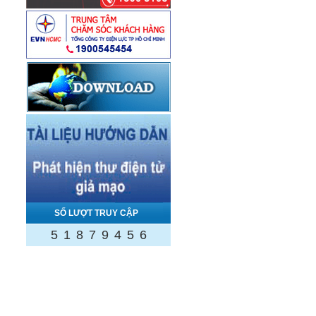
SỐ LƯỢT TRUY CẬP
5
1
8
7
9
4
5
6