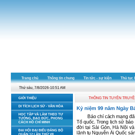
Trang chủ
Thông tin chung
Tin tức - sự kiện
Thủ tục 
Thứ sáu, 7/8/2026-10:51 AM
THÔNG TIN TUYÊN TRUY
GIỚI THIỆU
DI TÍCH LỊCH SỬ - VĂN HÓA
Kỷ niệm 99 năm Ngày Báo
HỌC TẬP VÀ LÀM THEO TƯ
Báo chí cách mạng đã 
TƯỞNG, ĐẠO ĐỨC, PHONG
Tổ quốc. Trong lịch sử báo
CÁCH HỒ CHÍ MINH
đời tại Sài Gòn, Hà Nội v
ĐẠI HỘI ĐẠI BIỂU ĐẢNG BỘ
lãnh tụ Nguyễn Ái Quốc sán
QUẬN 12 LẦN THỨ VII