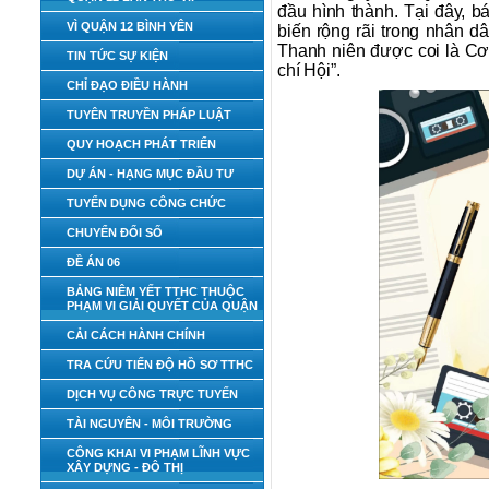
đầu hình thành. Tại đây,
VÌ QUẬN 12 BÌNH YÊN
biến rộng rãi trong nhân d
Thanh niên được coi là C
TIN TỨC SỰ KIỆN
chí Hội”.
CHỈ ĐẠO ĐIỀU HÀNH
TUYÊN TRUYỀN PHÁP LUẬT
QUY HOẠCH PHÁT TRIỂN
DỰ ÁN - HẠNG MỤC ĐẦU TƯ
TUYỂN DỤNG CÔNG CHỨC
CHUYỂN ĐỔI SỐ
ĐỀ ÁN 06
BẢNG NIÊM YẾT TTHC THUỘC
PHẠM VI GIẢI QUYẾT CỦA QUẬN
CẢI CÁCH HÀNH CHÍNH
TRA CỨU TIẾN ĐỘ HỒ SƠ TTHC
DỊCH VỤ CÔNG TRỰC TUYẾN
TÀI NGUYÊN - MÔI TRƯỜNG
CÔNG KHAI VI PHẠM LĨNH VỰC
XÂY DỰNG - ĐÔ THỊ