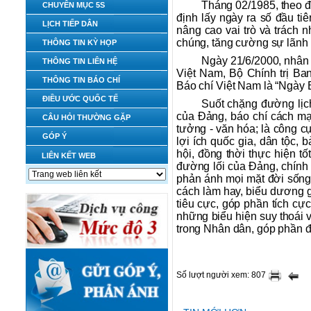
Tháng 02/1985, theo 
CHUYÊN MỤC 5S
định lấy ngày ra số đầu t
LỊCH TIẾP DÂN
nâng cao vai trò và trách 
chúng, tăng cường sự lãnh 
THÔNG TIN KỲ HỌP
Ngày 21/6/2000, nhân 
THÔNG TIN LIÊN HỆ
Việt Nam, Bộ Chính trị B
THÔNG TIN BÁO CHÍ
Báo chí Việt Nam là “Ngày
ĐIỀU ƯỚC QUỐC TẾ
Suốt chặng đường lịc
của Đảng, báo chí cách mạn
CÂU HỎI THƯỜNG GẶP
tưởng - văn hóa; là công c
GÓP Ý
lợi ích quốc gia, dân tộc, 
hội, đồng thời thực hiện tố
LIÊN KẾT WEB
đường lối của Đảng, chính 
phản ánh mọi mặt đời sống x
cách làm hay, biểu dương gư
tiêu cực, góp phần tích cự
những biểu hiện suy thoái v
trong Nhân dân, góp phần đ
Số lượt người xem: 807