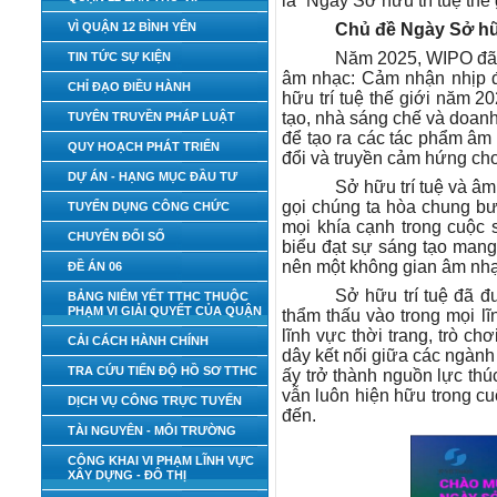
là “Ngày Sở hữu trí tuệ thế 
VÌ QUẬN 12 BÌNH YÊN
Chủ đề Ngày Sở hữu
Năm 2025, WIPO đã c
TIN TỨC SỰ KIỆN
âm nhạc: Cảm nhận nhịp đi
CHỈ ĐẠO ĐIỀU HÀNH
hữu trí tuệ thế giới năm 2
tạo, nhà sáng chế và doan
TUYÊN TRUYỀN PHÁP LUẬT
để tạo ra các tác phẩm âm
QUY HOẠCH PHÁT TRIỂN
đổi và truyền cảm hứng cho
DỰ ÁN - HẠNG MỤC ĐẦU TƯ
Sở hữu trí tuệ và â
gọi chúng ta hòa chung b
TUYỂN DỤNG CÔNG CHỨC
mọi khía cạnh trong cuộc
CHUYỂN ĐỔI SỐ
biểu đạt sự sáng tạo mang 
nên một không gian âm nhạ
ĐỀ ÁN 06
Sở hữu trí tuệ đã đ
BẢNG NIÊM YẾT TTHC THUỘC
PHẠM VI GIẢI QUYẾT CỦA QUẬN
thẩm thấu vào trong mọi lĩ
lĩnh vực thời trang, trò ch
CẢI CÁCH HÀNH CHÍNH
dây kết nối giữa các ngành
TRA CỨU TIẾN ĐỘ HỒ SƠ TTHC
ấy trở thành nguồn lực thú
vẫn luôn hiện hữu trong cu
DỊCH VỤ CÔNG TRỰC TUYẾN
đến.
TÀI NGUYÊN - MÔI TRƯỜNG
CÔNG KHAI VI PHẠM LĨNH VỰC
XÂY DỰNG - ĐÔ THỊ