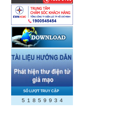
SỐ LƯỢT TRUY CẬP
5
1
8
5
9
9
3
4