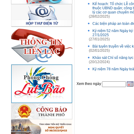
Kế hoạch: Tổ chức Lễ cô
thuộc UBND quận; công b
lý các cơ quan chuyên 
(28/02/2025)
Các biện pháp an toàn đi
Kỷ niệm 52 năm Ngày ký kế
27/1/2025
(27/01/2025)
Bài tuyên truyền về việc
(02/01/2025)
Khảo sát Chỉ số năng lực
(20/12/2024)
Kỷ niệm 78 năm Ngày toà
Xem theo ngày