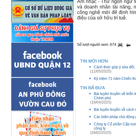
Âm nhạc - Thứ ngôn ngữ to
và doanh nhân tài năng, 
công nghệ mới để định hì
điệu của sở hữu trí tuệ.
Số lượt người xem: 674
TIN MỚI HƠN
Cách thức góp ý sửa đổi,
(12/05/2025)
Kỷ niệm 71 năm Chiến thắ
TIN ĐÃ ĐƯA
Bài tuyên truyền về triể
Chính phủ
(18/04/2025)
Bài tuyên truyền về các
Các biện pháp chủ động 
Công ty Cổ phần Cấp nướ
công ty
(28/02/2025)