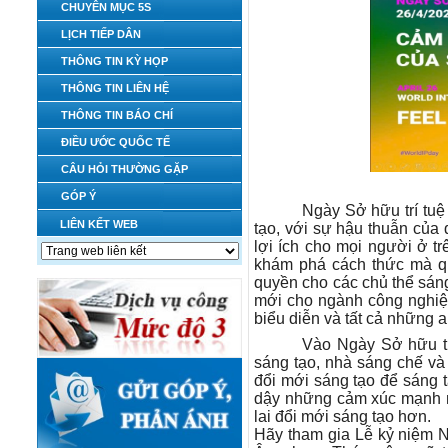
CHUYÊN MỤC 5S
LỊCH TIẾP DÂN
THÔNG TIN KỲ HỌP
THÔNG TIN LIÊN HỆ
THÔNG TIN BÁO CHÍ
ĐIỀU ƯỚC QUỐC TẾ
CÂU HỎI THƯỜNG GẶP
GÓP Ý
Ngày Sở hữu trí tuệ
LIÊN KẾT WEB
tạo, với sự hậu thuẫn của 
lợi ích cho mọi người ở tr
khám phá cách thức mà qu
quyền cho các chủ thể sán
mới cho ngành công nghiệ
biểu diễn và tất cả những 
Vào Ngày Sở hữu trí
sáng tạo, nhà sáng chế v
đổi mới sáng tạo để sáng 
dậy những cảm xúc mạnh m
lai đổi mới sáng tạo hơn.
Hãy tham gia Lễ kỷ niệm N