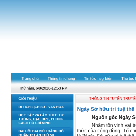
Trang chủ
Thông tin chung
Tin tức - sự kiện
Thủ tục 
Thứ năm, 6/8/2026-12:53 PM
THÔNG TIN TUYÊN TRUY
GIỚI THIỆU
DI TÍCH LỊCH SỬ - VĂN HÓA
Ngày Sở hữu trí tuệ thế
HỌC TẬP VÀ LÀM THEO TƯ
Nguồn gốc Ngày Sở 
TƯỞNG, ĐẠO ĐỨC, PHONG
CÁCH HỒ CHÍ MINH
Nhằm tôn vinh vai tr
thức của cộng đồng, Tổ ch
ĐẠI HỘI ĐẠI BIỂU ĐẢNG BỘ
QUẬN 12 LẦN THỨ VII