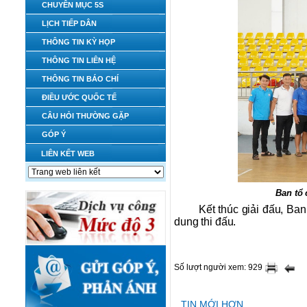
CHUYÊN MỤC 5S
LỊCH TIẾP DÂN
THÔNG TIN KỲ HỌP
THÔNG TIN LIÊN HỆ
THÔNG TIN BÁO CHÍ
ĐIỀU ƯỚC QUỐC TẾ
CÂU HỎI THƯỜNG GẶP
GÓP Ý
LIÊN KẾT WEB
Ban tổ 
Kết thúc giải đấu, Ban
dung thi đấu.
Số lượt người xem: 929
TIN MỚI HƠN