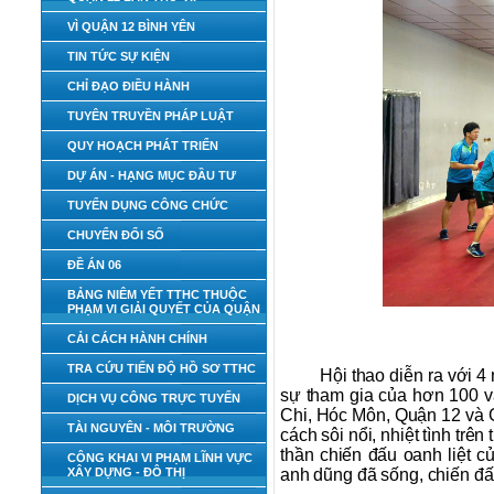
VÌ QUẬN 12 BÌNH YÊN
TIN TỨC SỰ KIỆN
CHỈ ĐẠO ĐIỀU HÀNH
TUYÊN TRUYỀN PHÁP LUẬT
QUY HOẠCH PHÁT TRIỂN
DỰ ÁN - HẠNG MỤC ĐẦU TƯ
TUYỂN DỤNG CÔNG CHỨC
CHUYỂN ĐỔI SỐ
ĐỀ ÁN 06
BẢNG NIÊM YẾT TTHC THUỘC
PHẠM VI GIẢI QUYẾT CỦA QUẬN
CẢI CÁCH HÀNH CHÍNH
TRA CỨU TIẾN ĐỘ HỒ SƠ TTHC
Hội thao diễn ra với 4
sự tham gia của hơn 100 v
DỊCH VỤ CÔNG TRỰC TUYẾN
Chi, Hóc Môn, Quận 12 và G
TÀI NGUYÊN - MÔI TRƯỜNG
cách sôi nổi, nhiệt tình trên
thần chiến đấu oanh liệt
CÔNG KHAI VI PHẠM LĨNH VỰC
XÂY DỰNG - ĐÔ THỊ
anh dũng đã sống, chiến đấ