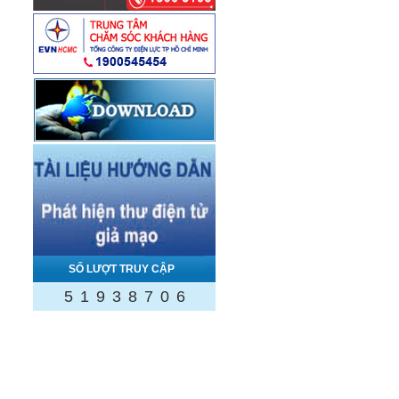
SỐ LƯỢT TRUY CẬP
5
1
9
3
8
7
0
6