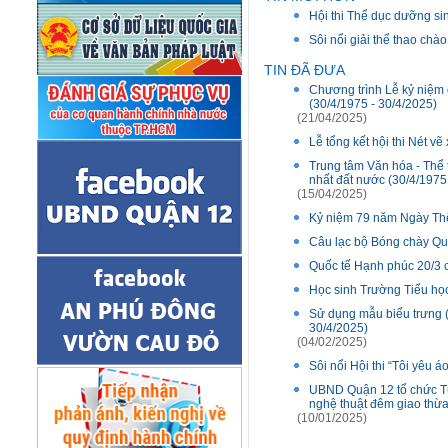
Hội thi Thể dục dưỡng si
Sôi nổi giải thể thao ch
TIN ĐÃ ĐƯA
Chương trình Lễ kỷ niệm
(30/4/1975 - 30/4/2025)
(21/04/2025)
Lễ tổng kết hội thi Nét v
Trung tâm Văn hóa - Thể
nhất đất nước (30/4/1975
(15/04/2025)
Kỷ niệm 79 năm Ngày Thể
Câu lạc bộ Bóng chày Quậ
Quốc tế Hạnh phúc 20/3 
Học sinh Trường Tiểu họ
Sử dụng mẫu biểu trưng 
30/4/2025)
(04/02/2025)
Sôi nổi Hội thi “Tôi yêu 
UBND Quận 12 tổ chức Tuầ
nghệ thuật đêm giao thừ
(10/01/2025)