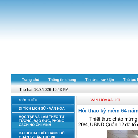
Trang chủ
Thông tin chung
Tin tức - sự kiện
Thủ tục 
Thứ hai, 10/8/2026-19:43 PM
VĂN HÓA XÃ HỘI
GIỚI THIỆU
DI TÍCH LỊCH SỬ - VĂN HÓA
Hội thao kỷ niệm 64 nă
HỌC TẬP VÀ LÀM THEO TƯ
Thiết thực chào mừng 
TƯỞNG, ĐẠO ĐỨC, PHONG
20/4, UBND Quận 12 đã tổ 
CÁCH HỒ CHÍ MINH
ĐẠI HỘI ĐẠI BIỂU ĐẢNG BỘ
QUẬN 12 LẦN THỨ VII