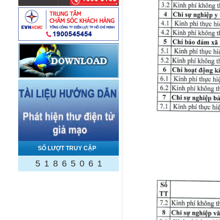
SỐ LƯỢT TRUY CẬP
5
1
8
6
5
0
6
1