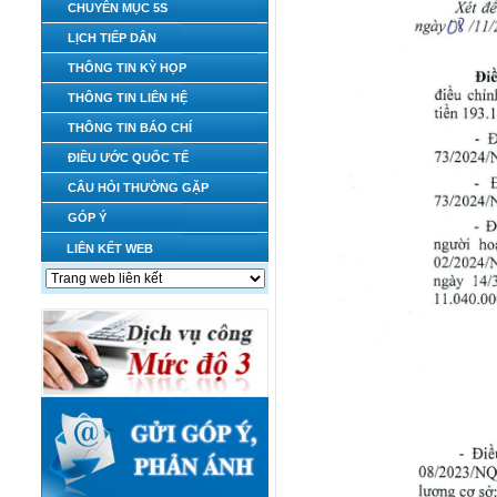
CHUYÊN MỤC 5S
LỊCH TIẾP DÂN
THÔNG TIN KỲ HỌP
THÔNG TIN LIÊN HỆ
THÔNG TIN BÁO CHÍ
ĐIỀU ƯỚC QUỐC TẾ
CÂU HỎI THƯỜNG GẶP
GÓP Ý
LIÊN KẾT WEB