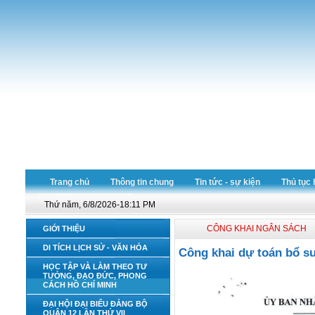
Trang chủ
Thông tin chung
Tin tức - sự kiện
Thủ tục 
Thứ năm, 6/8/2026-18:11 PM
CÔNG KHAI NGÂN SÁCH
GIỚI THIỆU
DI TÍCH LỊCH SỬ - VĂN HÓA
Công khai dự toán bổ s
HỌC TẬP VÀ LÀM THEO TƯ
TƯỞNG, ĐẠO ĐỨC, PHONG
CÁCH HỒ CHÍ MINH
ĐẠI HỘI ĐẠI BIỂU ĐẢNG BỘ
QUẬN 12 LẦN THỨ VII