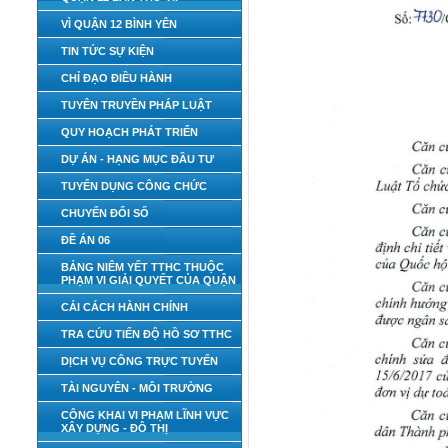
VÌ QUẬN 12 BÌNH YÊN
TIN TỨC SỰ KIỆN
CHỈ ĐẠO ĐIỀU HÀNH
TUYÊN TRUYỀN PHÁP LUẬT
QUY HOẠCH PHÁT TRIỂN
DỰ ÁN - HẠNG MỤC ĐẦU TƯ
TUYỂN DỤNG CÔNG CHỨC
CHUYỂN ĐỔI SỐ
ĐỀ ÁN 06
BẢNG NIÊM YẾT TTHC THUỘC
PHẠM VI GIẢI QUYẾT CỦA QUẬN
CẢI CÁCH HÀNH CHÍNH
TRA CỨU TIẾN ĐỘ HỒ SƠ TTHC
DỊCH VỤ CÔNG TRỰC TUYẾN
TÀI NGUYÊN - MÔI TRƯỜNG
CÔNG KHAI VI PHẠM LĨNH VỰC
XÂY DỰNG - ĐÔ THỊ