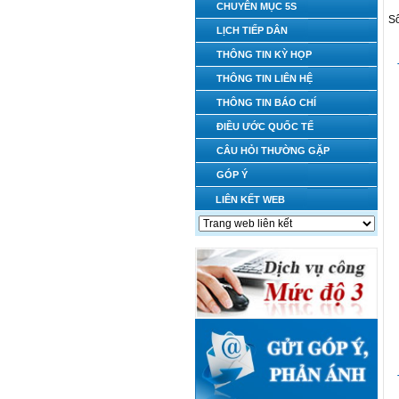
CHUYÊN MỤC 5S
Số
LỊCH TIẾP DÂN
THÔNG TIN KỲ HỌP
THÔNG TIN LIÊN HỆ
THÔNG TIN BÁO CHÍ
ĐIỀU ƯỚC QUỐC TẾ
CÂU HỎI THƯỜNG GẶP
GÓP Ý
LIÊN KẾT WEB