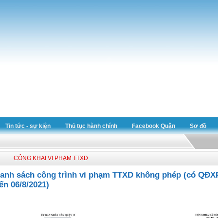
Tin tức - sự kiện
Thủ tục hành chính
Facebook Quận
Sơ đồ
CÔNG KHAI VI PHẠM TTXD
anh sách công trình vi phạm TTXD không phép (có QĐXP
ến 06/8/2021)