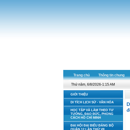
Trang chủ
Thông tin chung
Thứ năm, 6/8/2026-1:15 AM
GIỚI THIỆU
DI TÍCH LỊCH SỬ - VĂN HÓA
D
đ
HỌC TẬP VÀ LÀM THEO TƯ
TƯỞNG, ĐẠO ĐỨC, PHONG
CÁCH HỒ CHÍ MINH
ĐẠI HỘI ĐẠI BIỂU ĐẢNG BỘ
QUẬN 12 LẦN THỨ VII