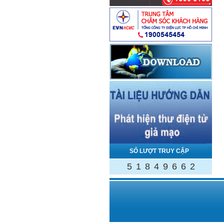
SỐ LƯỢT TRUY CẬP
5
1
8
4
9
6
6
2