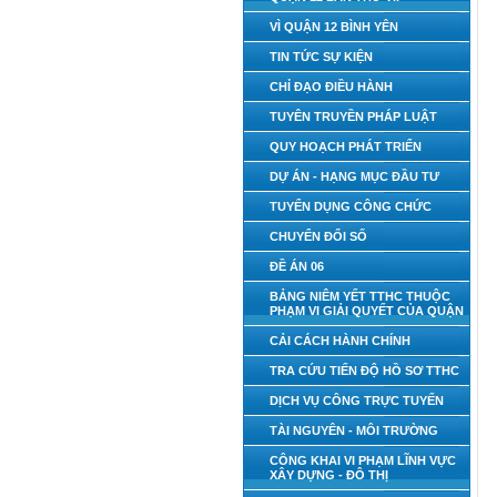
VÌ QUẬN 12 BÌNH YÊN
TIN TỨC SỰ KIỆN
CHỈ ĐẠO ĐIỀU HÀNH
TUYÊN TRUYỀN PHÁP LUẬT
QUY HOẠCH PHÁT TRIỂN
DỰ ÁN - HẠNG MỤC ĐẦU TƯ
TUYỂN DỤNG CÔNG CHỨC
CHUYỂN ĐỔI SỐ
ĐỀ ÁN 06
BẢNG NIÊM YẾT TTHC THUỘC
PHẠM VI GIẢI QUYẾT CỦA QUẬN
CẢI CÁCH HÀNH CHÍNH
TRA CỨU TIẾN ĐỘ HỒ SƠ TTHC
DỊCH VỤ CÔNG TRỰC TUYẾN
TÀI NGUYÊN - MÔI TRƯỜNG
CÔNG KHAI VI PHẠM LĨNH VỰC
XÂY DỰNG - ĐÔ THỊ