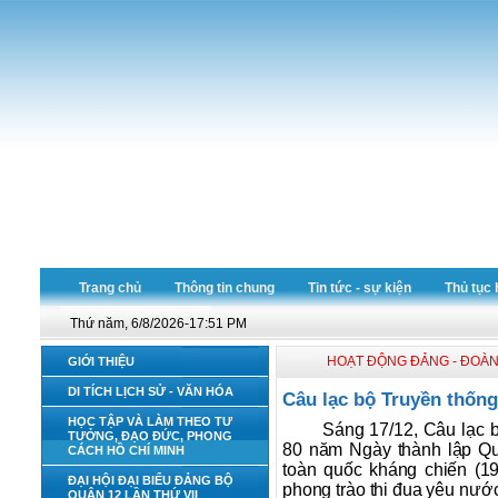
Trang chủ
Thông tin chung
Tin tức - sự kiện
Thủ tục 
Thứ năm, 6/8/2026-17:51 PM
HOẠT ĐỘNG ĐẢNG - ĐOÀN
GIỚI THIỆU
DI TÍCH LỊCH SỬ - VĂN HÓA
Câu lạc bộ Truyền thốn
HỌC TẬP VÀ LÀM THEO TƯ
Sáng 17/12, Câu lạc 
TƯỞNG, ĐẠO ĐỨC, PHONG
80 năm Ngày thành lập Qu
CÁCH HỒ CHÍ MINH
toàn quốc kháng chiến (19
ĐẠI HỘI ĐẠI BIỂU ĐẢNG BỘ
phong trào thi đua yêu nướ
QUẬN 12 LẦN THỨ VII