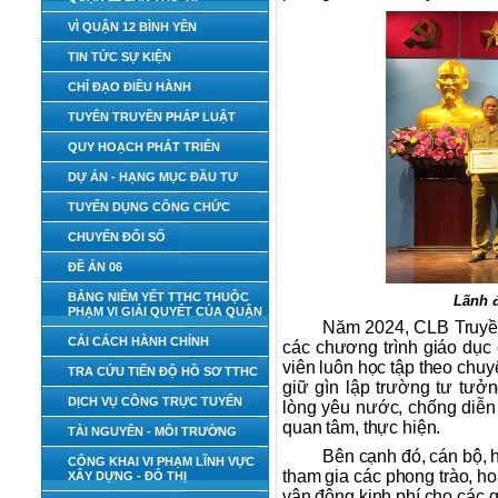
VÌ QUẬN 12 BÌNH YÊN
TIN TỨC SỰ KIỆN
CHỈ ĐẠO ĐIỀU HÀNH
TUYÊN TRUYỀN PHÁP LUẬT
QUY HOẠCH PHÁT TRIỂN
DỰ ÁN - HẠNG MỤC ĐẦU TƯ
TUYỂN DỤNG CÔNG CHỨC
CHUYỂN ĐỔI SỐ
ĐỀ ÁN 06
BẢNG NIÊM YẾT TTHC THUỘC
Lãnh đ
PHẠM VI GIẢI QUYẾT CỦA QUẬN
Năm 2024, CLB Truyền
CẢI CÁCH HÀNH CHÍNH
các chương trình giáo dục c
viên luôn học tập theo chu
TRA CỨU TIẾN ĐỘ HỒ SƠ TTHC
giữ gìn lập trường tư tưở
DỊCH VỤ CÔNG TRỰC TUYẾN
lòng yêu nước, chống diễn 
quan tâm, thực hiện.
TÀI NGUYÊN - MÔI TRƯỜNG
Bên cạnh đó, cán bộ, 
CÔNG KHAI VI PHẠM LĨNH VỰC
tham gia các phong trào, h
XÂY DỰNG - ĐÔ THỊ
vận động kinh phí cho các g