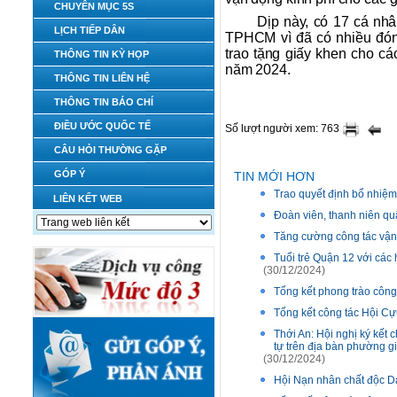
CHUYÊN MỤC 5S
Dịp này, có 17 cá nh
LỊCH TIẾP DÂN
TPHCM vì đã có nhiều đón
trao tặng giấy khen cho các
THÔNG TIN KỲ HỌP
năm 2024.
THÔNG TIN LIÊN HỆ
THÔNG TIN BÁO CHÍ
ĐIỀU ƯỚC QUỐC TẾ
Số lượt người xem: 763
CÂU HỎI THƯỜNG GẶP
GÓP Ý
TIN MỚI HƠN
Trao quyết định bổ nhiệ
LIÊN KẾT WEB
Đoàn viên, thanh niên qu
Tăng cường công tác vận 
Tuổi trẻ Quận 12 với cá
(30/12/2024)
Tổng kết phong trào công
Tổng kết công tác Hội C
Thới An: Hội nghị ký kết 
tự trên địa bàn phường g
(30/12/2024)
Hội Nạn nhân chất độc D