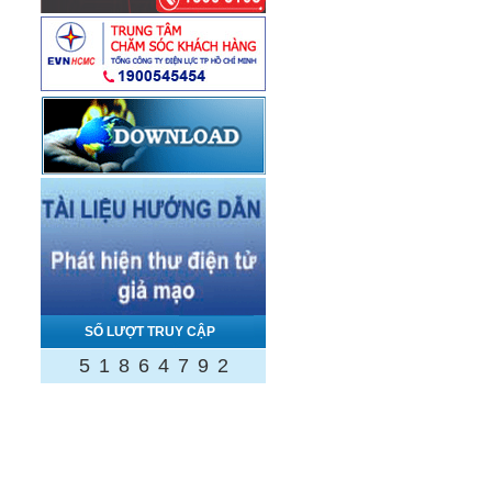
SỐ LƯỢT TRUY CẬP
5
1
8
6
4
7
9
2