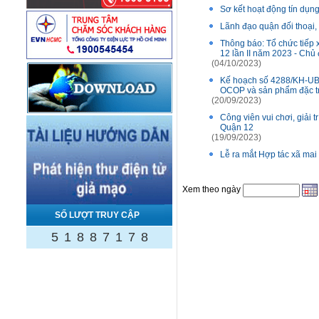
Sơ kết hoạt động tín dụn
Lãnh đạo quận đối thoại,
Thông báo: Tổ chức tiếp 
12 lần II năm 2023 - Chủ
(04/10/2023)
Kế hoạch số 4288/KH-UB
OCOP và sản phẩm đặc t
(20/09/2023)
Công viên vui chơi, giải 
Quận 12
(19/09/2023)
Lễ ra mắt Hợp tác xã mai
Xem theo ngày
SỐ LƯỢT TRUY CẬP
5
1
8
8
7
1
7
8