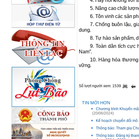
4. Hãy nói không với s
5. Nâng cao chất lượn
6. Tôn vinh các sản p
7. Chống buôn lậu, gi
dung.
8. Tự hào sản phẩm, d
9. Toàn dân tích cực
Nam”.
10. Hàng hóa thương h
vững.
Số lượt người xem: 1539
TIN MỚI HƠN
Chương trình Khuyến mãi
(20/06/2024)
Kế hoạch chuyển đổi mô h
Thông báo: Tham gia Chư
Thông báo: Đăng ký tham