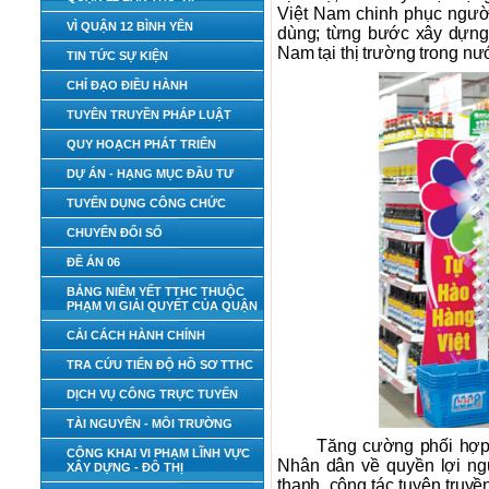
Việt Nam chinh phục người
VÌ QUẬN 12 BÌNH YÊN
dùng; từng bước xây dựng,
Nam tại thị trường trong nướ
TIN TỨC SỰ KIỆN
CHỈ ĐẠO ĐIỀU HÀNH
TUYÊN TRUYỀN PHÁP LUẬT
QUY HOẠCH PHÁT TRIỂN
DỰ ÁN - HẠNG MỤC ĐẦU TƯ
TUYỂN DỤNG CÔNG CHỨC
CHUYỂN ĐỔI SỐ
ĐỀ ÁN 06
BẢNG NIÊM YẾT TTHC THUỘC
PHẠM VI GIẢI QUYẾT CỦA QUẬN
CẢI CÁCH HÀNH CHÍNH
TRA CỨU TIẾN ĐỘ HỒ SƠ TTHC
DỊCH VỤ CÔNG TRỰC TUYẾN
TÀI NGUYÊN - MÔI TRƯỜNG
Tăng cường phối hợp 
CÔNG KHAI VI PHẠM LĨNH VỰC
Nhân dân về quyền lợi ngườ
XÂY DỰNG - ĐÔ THỊ
thanh, công tác tuyên truyền