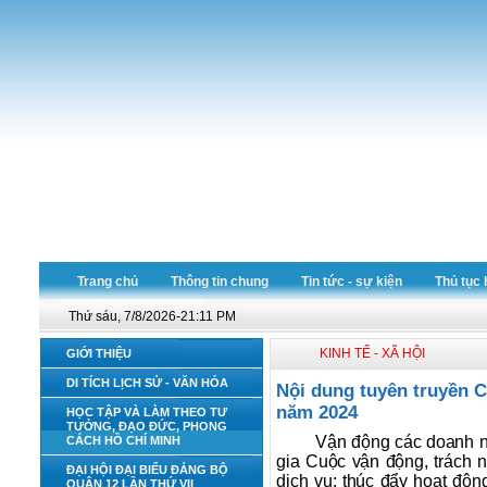
Trang chủ
Thông tin chung
Tin tức - sự kiện
Thủ tục 
Thứ sáu, 7/8/2026-21:11 PM
KINH TẾ - XÃ HỘI
GIỚI THIỆU
DI TÍCH LỊCH SỬ - VĂN HÓA
Nội dung tuyên truyền 
năm 2024
HỌC TẬP VÀ LÀM THEO TƯ
TƯỞNG, ĐẠO ĐỨC, PHONG
Vận động các doanh ng
CÁCH HỒ CHÍ MINH
gia Cuộc vận động, trách 
ĐẠI HỘI ĐẠI BIỂU ĐẢNG BỘ
dịch vụ; thúc đẩy hoạt độn
QUẬN 12 LẦN THỨ VII