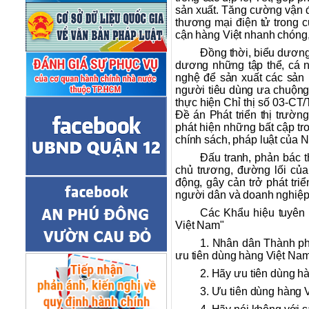
sản xuất. Tăng cường vận 
thương mại điện tử trong c
cận hàng Việt nhanh chóng, 
Đồng thời, biểu dương
dương những tập thể, cá n
nghệ để sản xuất các sản
người tiêu dùng ưa chuộng; 
thực hiện Chỉ thị số 03-CT
Đề án Phát triển thị trườ
phát hiện những bất cập tro
chính sách, pháp luật của 
Đấu tranh, phản bác th
chủ trương, đường lối củ
động, gây cản trở phát tri
người dân và doanh nghiệp
Các Khẩu hiệu tuyên 
Việt Nam"
1. Nhân dân Thành p
ưu tiên dùng hàng Việt Nam
2. Hãy ưu tiên dùng h
3. Ưu tiên dùng hàng 