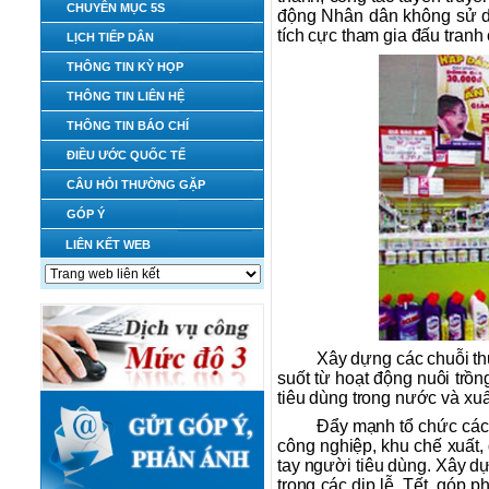
CHUYÊN MỤC 5S
động Nhân dân không sử dụ
tích cực tham gia đấu tran
LỊCH TIẾP DÂN
THÔNG TIN KỲ HỌP
THÔNG TIN LIÊN HỆ
THÔNG TIN BÁO CHÍ
ĐIỀU ƯỚC QUỐC TẾ
CÂU HỎI THƯỜNG GẶP
GÓP Ý
LIÊN KẾT WEB
Xây dựng các chuỗi th
suốt từ hoạt động nuôi trồ
tiêu dùng trong nước và xuấ
Đẩy mạnh tổ chức các 
công nghiệp, khu chế xuất,
tay người tiêu dùng. Xây dự
trong các dịp lễ, Tết, góp 