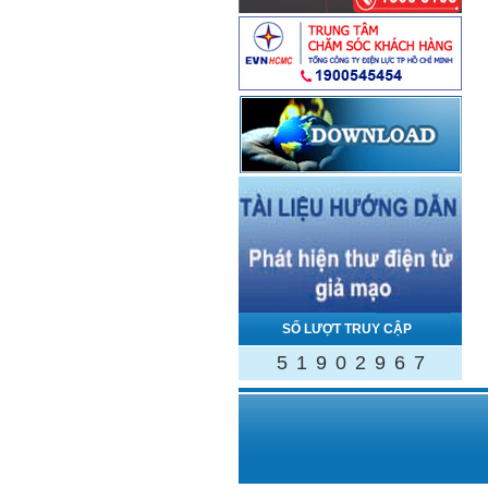
SỐ LƯỢT TRUY CẬP
5
1
9
0
2
9
6
7