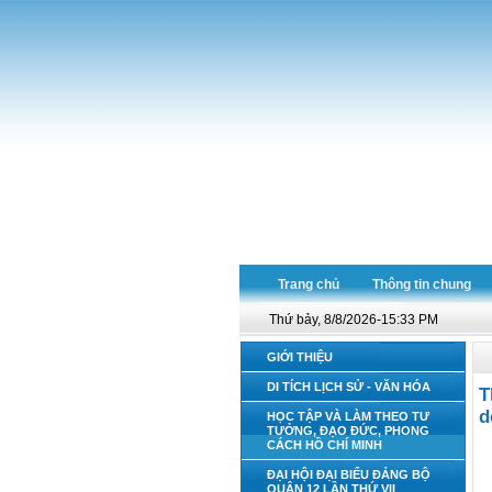
Trang chủ
Thông tin chung
Thứ bảy, 8/8/2026-15:33 PM
GIỚI THIỆU
DI TÍCH LỊCH SỬ - VĂN HÓA
T
d
HỌC TẬP VÀ LÀM THEO TƯ
TƯỞNG, ĐẠO ĐỨC, PHONG
CÁCH HỒ CHÍ MINH
ĐẠI HỘI ĐẠI BIỂU ĐẢNG BỘ
QUẬN 12 LẦN THỨ VII