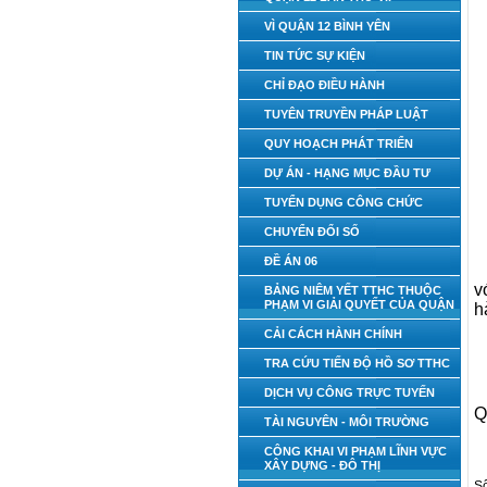
VÌ QUẬN 12 BÌNH YÊN
TIN TỨC SỰ KIỆN
CHỈ ĐẠO ĐIỀU HÀNH
TUYÊN TRUYỀN PHÁP LUẬT
QUY HOẠCH PHÁT TRIỂN
DỰ ÁN - HẠNG MỤC ĐẦU TƯ
TUYỂN DỤNG CÔNG CHỨC
CHUYỂN ĐỔI SỐ
ĐỀ ÁN 06
v
BẢNG NIÊM YẾT TTHC THUỘC
PHẠM VI GIẢI QUYẾT CỦA QUẬN
h
CẢI CÁCH HÀNH CHÍNH
TRA CỨU TIẾN ĐỘ HỒ SƠ TTHC
DỊCH VỤ CÔNG TRỰC TUYẾN
Q
TÀI NGUYÊN - MÔI TRƯỜNG
CÔNG KHAI VI PHẠM LĨNH VỰC
XÂY DỰNG - ĐÔ THỊ
Số