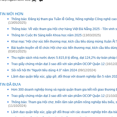
TIN MỚI HƠN
Thông báo: Đăng ký tham gia Tuần lễ Giống, Nông nghiệp Công nghệ cao
(13/05/2025)
Thông báo: Về việc tham gia Hội chợ hàng Việt Đà Nẵng 2025 - Tôn vin
Thông tin Cuộc thi Sáng kiến Khoa học năm 2025
(13/03/2025)
Khai mạc “Hội chợ xúc tiến thương mại, kích cầu tiêu dùng mừng Xuân Ất
Bài tuyên truyền về tổ chức Hội chợ xúc tiến thương mại, kích cầu tiêu 
(03/01/2025)
Thu ngân sách nhà nước được 5.815,8 tỷ đồng, đạt 124,2% dự toán pháp
Trao giấy chứng nhận đạt 3 sao đối với sản phẩm OCOP Quận 12
(16/12/
Sôi nổi hội thi “Người tiêu dùng 4.0” năm 2024
(09/12/2024)
Lãnh đạo quận tiếp xúc, gặp gỡ, đối thoại với doanh nghiệp lần 5 năm 20
TIN ĐÃ ĐƯA
Hơn 300 doanh nghiệp trong và ngoài quận tham gia kết nối giao thương
Trao giấy chứng nhận đạt 3 sao đối với sản phẩm OCOP Quận 12
(21/10/
Thông báo: Tham gia Hội chợ, triển lãm sản phẩm nông nghiệp tiêu biểu
(11/10/2024)
Lãnh đạo quận tiếp xúc, gặp gỡ đối thoại với các doanh nghiệp trên địa