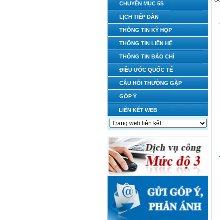
CHUYÊN MỤC 5S
LỊCH TIẾP DÂN
THÔNG TIN KỲ HỌP
THÔNG TIN LIÊN HỆ
THÔNG TIN BÁO CHÍ
ĐIỀU ƯỚC QUỐC TẾ
CÂU HỎI THƯỜNG GẶP
GÓP Ý
LIÊN KẾT WEB