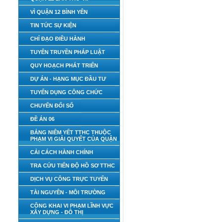
VÌ QUẬN 12 BÌNH YÊN
TIN TỨC SỰ KIỆN
CHỈ ĐẠO ĐIỀU HÀNH
TUYÊN TRUYỀN PHÁP LUẬT
QUY HOẠCH PHÁT TRIỂN
DỰ ÁN - HẠNG MỤC ĐẦU TƯ
TUYỂN DỤNG CÔNG CHỨC
CHUYỂN ĐỔI SỐ
ĐỀ ÁN 06
BẢNG NIÊM YẾT TTHC THUỘC
PHẠM VI GIẢI QUYẾT CỦA QUẬN
CẢI CÁCH HÀNH CHÍNH
TRA CỨU TIẾN ĐỘ HỒ SƠ TTHC
DỊCH VỤ CÔNG TRỰC TUYẾN
TÀI NGUYÊN - MÔI TRƯỜNG
CÔNG KHAI VI PHẠM LĨNH VỰC
XÂY DỰNG - ĐÔ THỊ