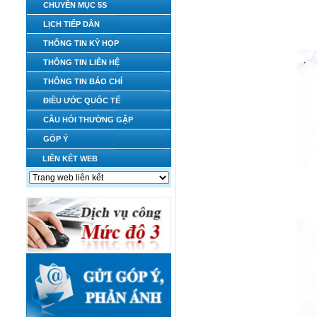
CHUYÊN MỤC 5S
LỊCH TIẾP DÂN
THÔNG TIN KỲ HỌP
THÔNG TIN LIÊN HỆ
THÔNG TIN BÁO CHÍ
ĐIỀU ƯỚC QUỐC TẾ
CÂU HỎI THƯỜNG GẶP
GÓP Ý
LIÊN KẾT WEB