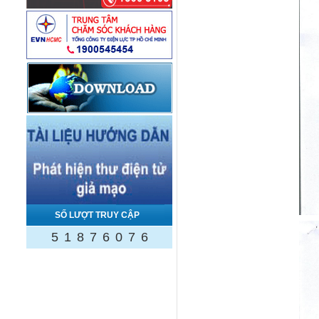
SỐ LƯỢT TRUY CẬP
5
1
8
7
6
0
7
6