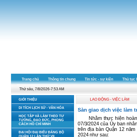
Trang chủ
Thông tin chung
Tin tức - sự kiện
Thủ tục 
Thứ sáu, 7/8/2026-7:53 AM
LAO ĐỘNG - VIỆC LÀM
GIỚI THIỆU
DI TÍCH LỊCH SỬ - VĂN HÓA
Sàn giao dịch việc làm 
HỌC TẬP VÀ LÀM THEO TƯ
Nhằm thực hiện hoàn
TƯỞNG, ĐẠO ĐỨC, PHONG
07/3/2024 của Ủy ban nhân 
CÁCH HỒ CHÍ MINH
trên địa bàn Quận 12 năm
ĐẠI HỘI ĐẠI BIỂU ĐẢNG BỘ
2024 như sau:
QUẬN 12 LẦN THỨ VII