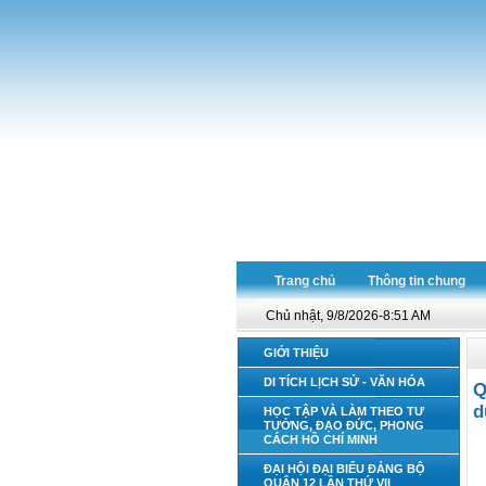
Trang chủ
Thông tin chung
Chủ nhật, 9/8/2026-8:51 AM
GIỚI THIỆU
DI TÍCH LỊCH SỬ - VĂN HÓA
Q
d
HỌC TẬP VÀ LÀM THEO TƯ
TƯỞNG, ĐẠO ĐỨC, PHONG
CÁCH HỒ CHÍ MINH
ĐẠI HỘI ĐẠI BIỂU ĐẢNG BỘ
QUẬN 12 LẦN THỨ VII