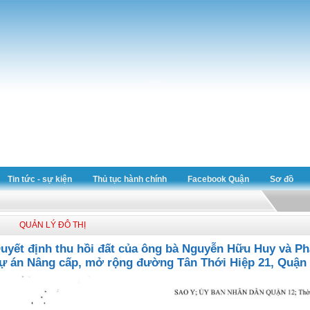
Tin tức - sự kiện
Thủ tục hành chính
Facebook Quận
Sơ đồ
QUẢN LÝ ĐÔ THỊ
uyết định thu hồi đất của ông bà Nguyễn Hữu Huy và P
ự án Nâng cấp, mở rộng đường Tân Thới Hiệp 21, Quận