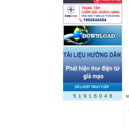
SỐ LƯỢT TRUY CẬP
5
1
9
1
6
0
4
6
Số