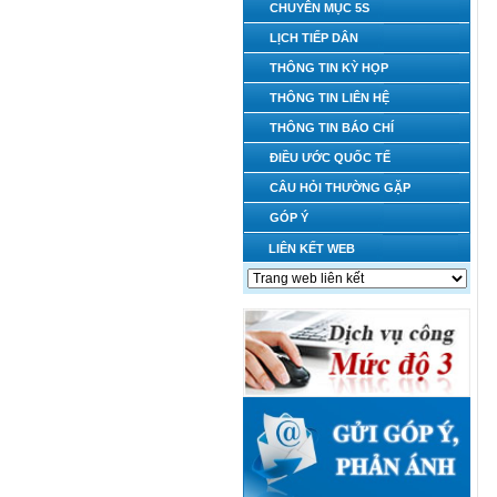
CHUYÊN MỤC 5S
LỊCH TIẾP DÂN
THÔNG TIN KỲ HỌP
THÔNG TIN LIÊN HỆ
THÔNG TIN BÁO CHÍ
ĐIỀU ƯỚC QUỐC TẾ
CÂU HỎI THƯỜNG GẶP
GÓP Ý
LIÊN KẾT WEB