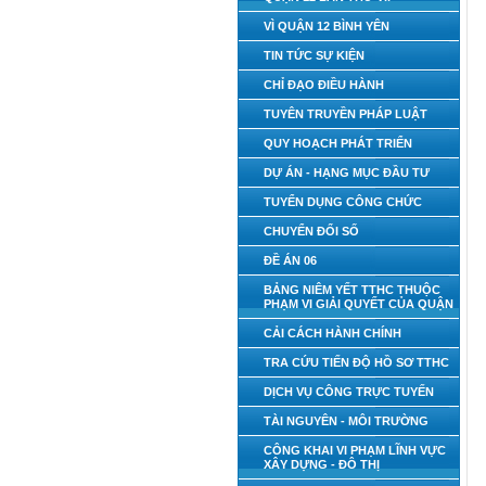
VÌ QUẬN 12 BÌNH YÊN
TIN TỨC SỰ KIỆN
CHỈ ĐẠO ĐIỀU HÀNH
TUYÊN TRUYỀN PHÁP LUẬT
QUY HOẠCH PHÁT TRIỂN
DỰ ÁN - HẠNG MỤC ĐẦU TƯ
TUYỂN DỤNG CÔNG CHỨC
CHUYỂN ĐỔI SỐ
ĐỀ ÁN 06
BẢNG NIÊM YẾT TTHC THUỘC
PHẠM VI GIẢI QUYẾT CỦA QUẬN
CẢI CÁCH HÀNH CHÍNH
TRA CỨU TIẾN ĐỘ HỒ SƠ TTHC
DỊCH VỤ CÔNG TRỰC TUYẾN
TÀI NGUYÊN - MÔI TRƯỜNG
CÔNG KHAI VI PHẠM LĨNH VỰC
XÂY DỰNG - ĐÔ THỊ