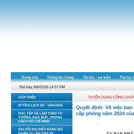
Trang chủ
Thông tin chung
Tin tức - sự kiện
Thủ tục 
Thứ bảy, 8/8/2026-14:57 PM
TUYỂN DỤNG CÔNG CHỨ
GIỚI THIỆU
DI TÍCH LỊCH SỬ - VĂN HÓA
Quyết định: Về việc ban
cấp phòng năm 2024 của
HỌC TẬP VÀ LÀM THEO TƯ
TƯỞNG, ĐẠO ĐỨC, PHONG
CÁCH HỒ CHÍ MINH
ĐẠI HỘI ĐẠI BIỂU ĐẢNG BỘ
QUẬN 12 LẦN THỨ VII