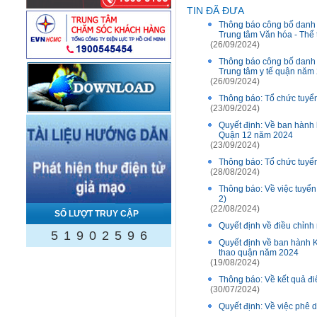
TIN ĐÃ ĐƯA
Thông báo công bố danh s
Trung tâm Văn hóa - Thể
(26/09/2024)
Thông báo công bố danh s
Trung tâm y tế quận năm
(26/09/2024)
Thông báo: Tổ chức tuyể
(23/09/2024)
Quyết định: Về ban hành 
Quận 12 năm 2024
(23/09/2024)
Thông báo: Tổ chức tuyể
(28/08/2024)
Thông báo: Về việc tuyể
2)
(22/08/2024)
SỐ LƯỢT TRUY CẬP
Quyết định về điều chỉnh
5
1
9
0
2
5
9
6
Quyết định về ban hành K
thao quận năm 2024
(19/08/2024)
Thông báo: Về kết quả đi
(30/07/2024)
Quyết định: Về việc phê 