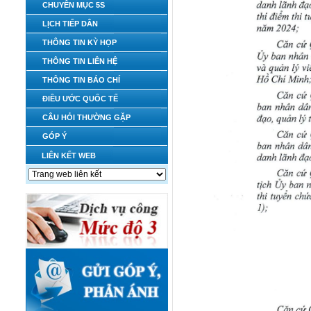
CHUYÊN MỤC 5S
LỊCH TIẾP DÂN
THÔNG TIN KỲ HỌP
THÔNG TIN LIÊN HỆ
THÔNG TIN BÁO CHÍ
ĐIỀU ƯỚC QUỐC TẾ
CÂU HỎI THƯỜNG GẶP
GÓP Ý
LIÊN KẾT WEB