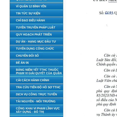
VÌ QUẬN 12 BÌNH YÊN
TIN TỨC SỰ KIỆN
CHỈ ĐẠO ĐIỀU HÀNH
TUYÊN TRUYỀN PHÁP LUẬT
QUY HOẠCH PHÁT TRIỂN
DỰ ÁN - HẠNG MỤC ĐẦU TƯ
TUYỂN DỤNG CÔNG CHỨC
CHUYỂN ĐỔI SỐ
ĐỀ ÁN 06
BẢNG NIÊM YẾT TTHC THUỘC
PHẠM VI GIẢI QUYẾT CỦA QUẬN
CẢI CÁCH HÀNH CHÍNH
TRA CỨU TIẾN ĐỘ HỒ SƠ TTHC
DỊCH VỤ CÔNG TRỰC TUYẾN
TÀI NGUYÊN - MÔI TRƯỜNG
CÔNG KHAI VI PHẠM LĨNH VỰC
XÂY DỰNG - ĐÔ THỊ