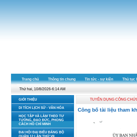
Trang chủ
Thông tin chung
Tin tức - sự kiện
Thủ tục 
Thứ hai, 10/8/2026-6:14 AM
TUYỂN DỤNG CÔNG CHỨ
GIỚI THIỆU
DI TÍCH LỊCH SỬ - VĂN HÓA
Công bố tài liệu tham k
HỌC TẬP VÀ LÀM THEO TƯ
TƯỞNG, ĐẠO ĐỨC, PHONG
CÁCH HỒ CHÍ MINH
ĐẠI HỘI ĐẠI BIỂU ĐẢNG BỘ
QUẬN 12 LẦN THỨ VII