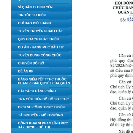
VÌ QUẬN 12 BÌNH YÊN
TIN TỨC SỰ KIỆN
CHỈ ĐẠO ĐIỀU HÀNH
TUYÊN TRUYỀN PHÁP LUẬT
QUY HOẠCH PHÁT TRIỂN
DỰ ÁN - HẠNG MỤC ĐẦU TƯ
TUYỂN DỤNG CÔNG CHỨC
CHUYỂN ĐỔI SỐ
ĐỀ ÁN 06
BẢNG NIÊM YẾT TTHC THUỘC
PHẠM VI GIẢI QUYẾT CỦA QUẬN
CẢI CÁCH HÀNH CHÍNH
TRA CỨU TIẾN ĐỘ HỒ SƠ TTHC
DỊCH VỤ CÔNG TRỰC TUYẾN
TÀI NGUYÊN - MÔI TRƯỜNG
CÔNG KHAI VI PHẠM LĨNH VỰC
XÂY DỰNG - ĐÔ THỊ