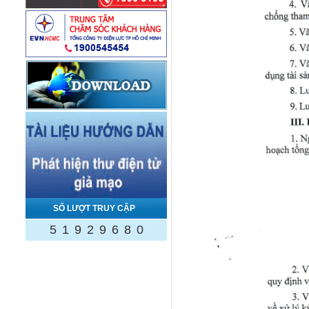
SỐ LƯỢT TRUY CẬP
5
1
9
2
9
6
8
0