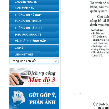
CHUYÊN MỤC 5S
LỊCH TIẾP DÂN
THÔNG TIN KỲ HỌP
THÔNG TIN LIÊN HỆ
THÔNG TIN BÁO CHÍ
ĐIỀU ƯỚC QUỐC TẾ
CÂU HỎI THƯỜNG GẶP
GÓP Ý
LIÊN KẾT WEB