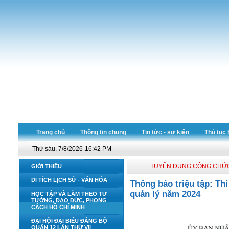
Trang chủ
Thông tin chung
Tin tức - sự kiện
Thủ tục 
Thứ sáu, 7/8/2026-16:42 PM
TUYỂN DỤNG CÔNG CHỨ
GIỚI THIỆU
DI TÍCH LỊCH SỬ - VĂN HÓA
Thông báo triệu tập: Th
quản lý năm 2024
HỌC TẬP VÀ LÀM THEO TƯ
TƯỞNG, ĐẠO ĐỨC, PHONG
CÁCH HỒ CHÍ MINH
ĐẠI HỘI ĐẠI BIỂU ĐẢNG BỘ
QUẬN 12 LẦN THỨ VII