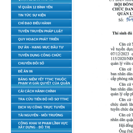
VÌ QUẬN 12 BÌNH YÊN
TIN TỨC SỰ KIỆN
CHỈ ĐẠO ĐIỀU HÀNH
TUYÊN TRUYỀN PHÁP LUẬT
QUY HOẠCH PHÁT TRIỂN
DỰ ÁN - HẠNG MỤC ĐẦU TƯ
TUYỂN DỤNG CÔNG CHỨC
CHUYỂN ĐỔI SỐ
ĐỀ ÁN 06
BẢNG NIÊM YẾT TTHC THUỘC
PHẠM VI GIẢI QUYẾT CỦA QUẬN
CẢI CÁCH HÀNH CHÍNH
TRA CỨU TIẾN ĐỘ HỒ SƠ TTHC
DỊCH VỤ CÔNG TRỰC TUYẾN
TÀI NGUYÊN - MÔI TRƯỜNG
CÔNG KHAI VI PHẠM LĨNH VỰC
XÂY DỰNG - ĐÔ THỊ