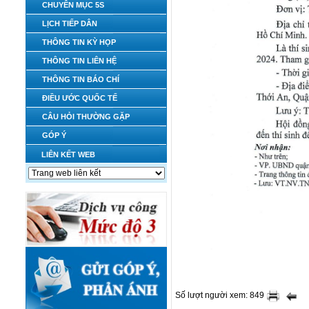
CHUYÊN MỤC 5S
LỊCH TIẾP DÂN
THÔNG TIN KỲ HỌP
THÔNG TIN LIÊN HỆ
THÔNG TIN BÁO CHÍ
ĐIỀU ƯỚC QUỐC TẾ
CÂU HỎI THƯỜNG GẶP
GÓP Ý
LIÊN KẾT WEB
Số lượt người xem: 849