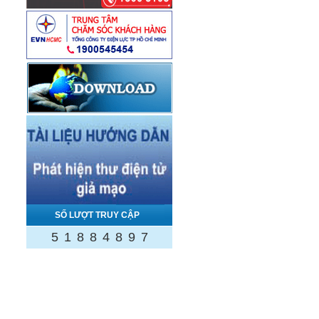
SỐ LƯỢT TRUY CẬP
5
1
8
8
4
8
9
7