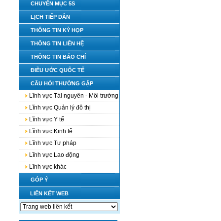
CHUYÊN MỤC 5S
LỊCH TIẾP DÂN
THÔNG TIN KỲ HỌP
THÔNG TIN LIÊN HỆ
THÔNG TIN BÁO CHÍ
ĐIỀU ƯỚC QUỐC TẾ
CÂU HỎI THƯỜNG GẶP
Lĩnh vực Tài nguyên - Môi trường
Lĩnh vực Quản lý đô thị
Lĩnh vực Y tế
Lĩnh vực Kinh tế
Lĩnh vực Tư pháp
Lĩnh vực Lao động
Lĩnh vực khác
GÓP Ý
LIÊN KẾT WEB