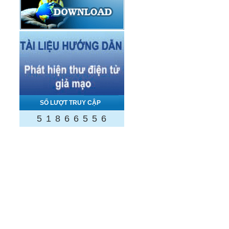
SỐ LƯỢT TRUY CẬP
5
1
8
6
6
5
5
6