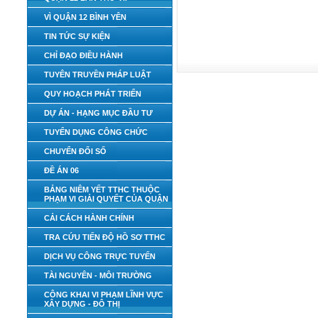
VÌ QUẬN 12 BÌNH YÊN
TIN TỨC SỰ KIỆN
CHỈ ĐẠO ĐIỀU HÀNH
TUYÊN TRUYỀN PHÁP LUẬT
QUY HOẠCH PHÁT TRIỂN
DỰ ÁN - HẠNG MỤC ĐẦU TƯ
TUYỂN DỤNG CÔNG CHỨC
CHUYỂN ĐỔI SỐ
ĐỀ ÁN 06
BẢNG NIÊM YẾT TTHC THUỘC
PHẠM VI GIẢI QUYẾT CỦA QUẬN
CẢI CÁCH HÀNH CHÍNH
TRA CỨU TIẾN ĐỘ HỒ SƠ TTHC
DỊCH VỤ CÔNG TRỰC TUYẾN
TÀI NGUYÊN - MÔI TRƯỜNG
CÔNG KHAI VI PHẠM LĨNH VỰC
XÂY DỰNG - ĐÔ THỊ