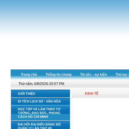
Trang chủ
Thông tin chung
Tin tức - sự kiện
Thủ tục
Thứ năm, 6/8/2026-20:57 PM
KINH TẾ
GIỚI THIỆU
DI TÍCH LỊCH SỬ - VĂN HÓA
HỌC TẬP VÀ LÀM THEO TƯ
TƯỞNG, ĐẠO ĐỨC, PHONG
CÁCH HỒ CHÍ MINH
ĐẠI HỘI ĐẠI BIỂU ĐẢNG BỘ
QUẬN 12 LẦN THỨ VII