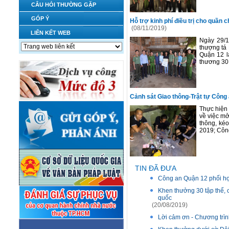
CÂU HỎI THƯỜNG GẶP
GÓP Ý
Hỗ trợ kinh phí điều trị cho quần
(08/11/2019)
LIÊN KẾT WEB
Ngày 29/1
thượng tá
Quận 12 là
thương 30.
Cảnh sát Giao thông-Trật tự Công
Thực hiện
về việc mở 
thông, kéo
2019; Công
TIN ĐÃ ĐƯA
Công an Quận 12 phối hợ
Khen thưởng 30 tập thể, 
quốc
(20/08/2019)
Lời cảm ơn - Chương trìn