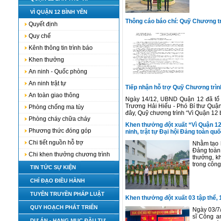
VÌ QUẬN 12 BÌNH YÊN
Thông cáo báo chí: Quỹ Chương tr
Quyết định
Quy chế
Kênh thông tin trình báo
Khen thưởng
An ninh - Quốc phòng
An ninh trật tự
Tiếp nhận hỗ trợ Quỹ Chương trìn
An toàn giao thông
Ngày 14/12, UBND Quận 12 đã tổ c
Trương Hải Hiếu - Phó Bí thư Quận
Phòng chống ma túy
đây, Quỹ chương trình “Vì Quận 12 
Phòng cháy chữa cháy
Khen thưởng đột xuất “Vì Quận 12 bì
Phương thức đóng góp
ninh, trật tự Đại hội Đảng toàn q
Chi tiết nguồn hỗ trợ
Nhằm tạo k
Đảng toàn 
Chi khen thưởng chương trình
thưởng, khi
trong công t
TIN TỨC SỰ KIỆN
CHỈ ĐẠO ĐIỀU HÀNH
TUYÊN TRUYỀN PHÁP LUẬT
Khen thưởng đột xuất 03 tập thể,
QUY HOẠCH PHÁT TRIỂN
Ngày 03/7/
sĩ Công an
DỰ ÁN - HẠNG MỤC ĐẦU TƯ