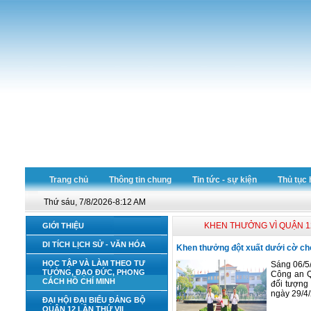
Trang chủ
Thông tin chung
Tin tức - sự kiện
Thủ tục 
Thứ sáu, 7/8/2026-8:12 AM
KHEN THƯỞNG VÌ QUẬN 1
GIỚI THIỆU
DI TÍCH LỊCH SỬ - VĂN HÓA
Khen thưởng đột xuất dưới cờ cho
HỌC TẬP VÀ LÀM THEO TƯ
Sáng 06/5/
TƯỞNG, ĐẠO ĐỨC, PHONG
Công an Q
CÁCH HỒ CHÍ MINH
đối tượng
ngày 29/4/
ĐẠI HỘI ĐẠI BIỂU ĐẢNG BỘ
QUẬN 12 LẦN THỨ VII