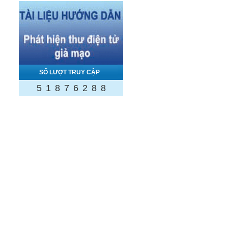
SỐ LƯỢT TRUY CẬP
5
1
8
7
6
2
8
8