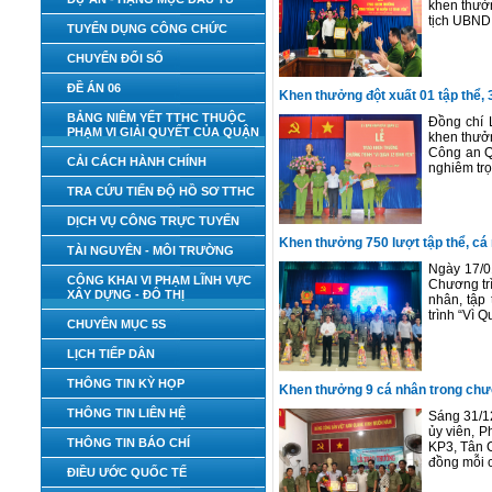
khen thưởn
tịch UBND 
TUYỂN DỤNG CÔNG CHỨC
CHUYỂN ĐỔI SỐ
ĐỀ ÁN 06
Khen thưởng đột xuất 01 tập thể,
BẢNG NIÊM YẾT TTHC THUỘC
Đồng chí 
PHẠM VI GIẢI QUYẾT CỦA QUẬN
khen thưởn
Công an Qu
CẢI CÁCH HÀNH CHÍNH
nghiêm trọ
TRA CỨU TIẾN ĐỘ HỒ SƠ TTHC
DỊCH VỤ CÔNG TRỰC TUYẾN
Khen thưởng 750 lượt tập thể, cá
TÀI NGUYÊN - MÔI TRƯỜNG
Ngày 17/0
CÔNG KHAI VI PHẠM LĨNH VỰC
Chương trì
XÂY DỰNG - ĐÔ THỊ
nhân, tập
trình “Vì 
CHUYÊN MỤC 5S
LỊCH TIẾP DÂN
THÔNG TIN KỲ HỌP
Khen thưởng 9 cá nhân trong chươ
THÔNG TIN LIÊN HỆ
Sáng 31/1
ủy viên, 
THÔNG TIN BÁO CHÍ
KP3, Tân C
đồng mỗi cá
ĐIỀU ƯỚC QUỐC TẾ