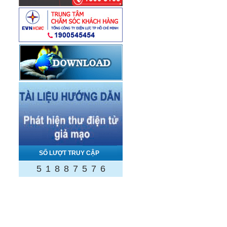
SỐ LƯỢT TRUY CẬP
5
1
8
8
7
5
7
6