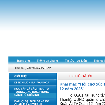
Trang chủ
Thông tin chung
Tin tức - sự kiện
Thủ tục 
Thứ sáu, 7/8/2026-21:25 PM
KINH TẾ - XÃ HỘI
GIỚI THIỆU
DI TÍCH LỊCH SỬ - VĂN HÓA
Khai mạc “Hội chợ xúc 
12 năm 2025”
HỌC TẬP VÀ LÀM THEO TƯ
TƯỞNG, ĐẠO ĐỨC, PHONG
Tối 06/01, tại Trung 
CÁCH HỒ CHÍ MINH
Thành), UBND quận tổ chứ
ĐẠI HỘI ĐẠI BIỂU ĐẢNG BỘ
Xuân Ất Tỵ Quận 12 năm 20
QUẬN 12 LẦN THỨ VII