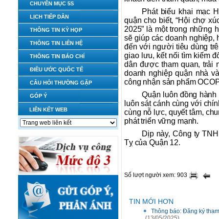
CHUYÊN MỤC 5S
Phát biểu khai mạc H
LỊCH TIẾP DÂN
quận cho biết, “Hội chợ x
2025” là một trong những h
THÔNG TIN KỲ HỌP
sẽ giúp các doanh nghiệp, 
THÔNG TIN LIÊN HỆ
đến với người tiêu dùng tr
giao lưu, kết nối tìm kiếm 
THÔNG TIN BÁO CHÍ
dân được tham quan, trải 
ĐIỀU ƯỚC QUỐC TẾ
doanh nghiệp quận nhà và
công nhận sản phẩm OCOP
CÂU HỎI THƯỜNG GẶP
Quận luôn đồng hành 
GÓP Ý
luôn sát cánh cùng với chí
LIÊN KẾT WEB
cùng nỗ lực, quyết tâm, chu
phát triển vững mạnh.
Dịp này, Công ty TNH
Tỵ của Quận 12.
Số lượt người xem: 903
TIN MỚI HƠN
Thông báo: Đăng ký tham
(13/05/2025)