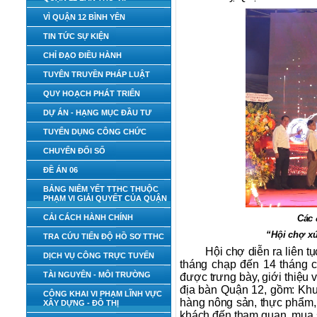
VÌ QUẬN 12 BÌNH YÊN
TIN TỨC SỰ KIỆN
CHỈ ĐẠO ĐIỀU HÀNH
TUYÊN TRUYỀN PHÁP LUẬT
QUY HOẠCH PHÁT TRIỂN
DỰ ÁN - HẠNG MỤC ĐẦU TƯ
TUYỂN DỤNG CÔNG CHỨC
CHUYỂN ĐỔI SỐ
ĐỀ ÁN 06
BẢNG NIÊM YẾT TTHC THUỘC
PHẠM VI GIẢI QUYẾT CỦA QUẬN
CẢI CÁCH HÀNH CHÍNH
Các 
“Hội chợ xú
TRA CỨU TIẾN ĐỘ HỒ SƠ TTHC
Hội chợ diễn ra liên 
DỊCH VỤ CÔNG TRỰC TUYẾN
tháng chạp đến 14 tháng 
TÀI NGUYÊN - MÔI TRƯỜNG
được trưng bày, giới thiệu
địa bàn Quận 12, gồm: Khu 
CÔNG KHAI VI PHẠM LĨNH VỰC
hàng nông sản, thực phẩm,
XÂY DỰNG - ĐÔ THỊ
khách đến tham quan, mua sắ