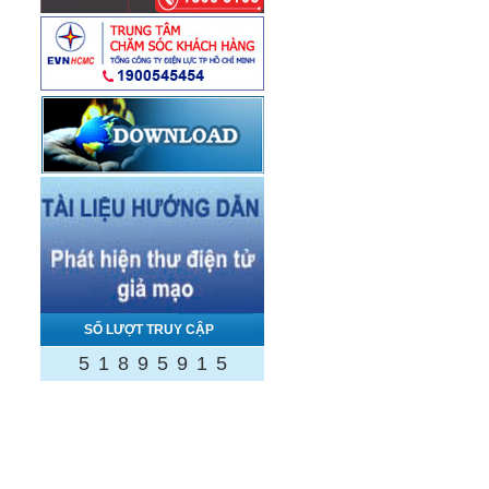
SỐ LƯỢT TRUY CẬP
5
1
8
9
5
9
1
5