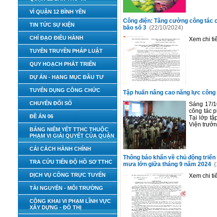
VÌ QUẬN 12 BÌNH YÊN
Công điện: Tăng cường công tác 
TIN TỨC SỰ KIỆN
bão số 3
(22/10/2024)
CHỈ ĐẠO ĐIỀU HÀNH
Xem chi tiế
TUYÊN TRUYỀN PHÁP LUẬT
QUY HOẠCH PHÁT TRIỂN
DỰ ÁN - HẠNG MỤC ĐẦU TƯ
TUYỂN DỤNG CÔNG CHỨC
Tập huấn nâng cao năng lực công 
CHUYỂN ĐỔI SỐ
Sáng 17/1
công tác p
ĐỀ ÁN 06
Tại lớp t
Viện trưởn
BẢNG NIÊM YẾT TTHC THUỘC
PHẠM VI GIẢI QUYẾT CỦA QUẬN
CẢI CÁCH HÀNH CHÍNH
Thông báo khẩn về chủ động triển 
TRA CỨU TIẾN ĐỘ HỒ SƠ TTHC
mưa lớn giữa tháng 9 năm 2024
(
DỊCH VỤ CÔNG TRỰC TUYẾN
Xem chi tiế
TÀI NGUYÊN - MÔI TRƯỜNG
CÔNG KHAI VI PHẠM LĨNH VỰC
XÂY DỰNG - ĐÔ THỊ