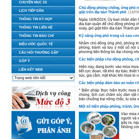
CHUYÊN MỤC 5S
Chủ động phòng chống, ứng phó nh
LỊCH TIẾP DÂN
giật trên địa bàn Thành phố
(18/09
THÔNG TIN KỲ HỌP
Ngày 16/9/2024, Ủy ban nhân dân Q
địa bàn quận để chủ động phòng ch
THÔNG TIN LIÊN HỆ
xoáy, gió giật trên địa bàn Thành p
Kỹ năng ứng phó trong và sau cơ
THÔNG TIN BÁO CHÍ
Nhằm chủ động ứng phó, phòng trá
ĐIỀU ƯỚC QUỐC TẾ
phòng, tránh và lưu ý một số nội 
phương tiện thông tin đại chúng như
CÂU HỎI THƯỜNG GẶP
Các biện pháp chủ động phòng, c
GÓP Ý
Hiện nay, đang bước vào mùa mưa, b
LIÊN KẾT WEB
tiết cực đoan, rất khó dự báo, thiệ
súc, gia cầm; mặt khác khi mưa to có
Các biện pháp đảm bảo an toàn c
* Biện pháp thực hiện trước mưa b
chúng, tích cực chăm sóc đàn vật n
bảo chuồng trại vững chắc, tu sửa v
Một số biện pháp phòng, tránh, ứn
Vào mùa mư
người và v
gây ra, ng
Những cơn 