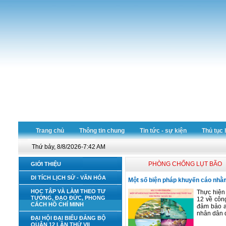
Trang chủ
Thông tin chung
Tin tức - sự kiện
Thủ tục 
Thứ bảy, 8/8/2026-7:42 AM
PHÒNG CHỐNG LỤT BÃO
GIỚI THIỆU
DI TÍCH LỊCH SỬ - VĂN HÓA
Một số biện pháp khuyến cáo nhằm 
HỌC TẬP VÀ LÀM THEO TƯ
Thực hiện
TƯỞNG, ĐẠO ĐỨC, PHONG
12 về côn
CÁCH HỒ CHÍ MINH
đảm bảo an
nhân dân q
ĐẠI HỘI ĐẠI BIỂU ĐẢNG BỘ
QUẬN 12 LẦN THỨ VII