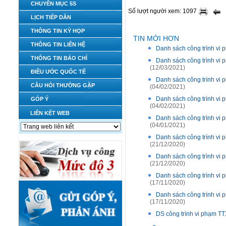
CHUYÊN MỤC 5S
Số lượt người xem: 1097
LỊCH TIẾP DÂN
THÔNG TIN KỲ HỌP
TIN MỚI HƠN
THÔNG TIN LIÊN HỆ
Danh sách công trình vi
THÔNG TIN BÁO CHÍ
Danh sách công trình vi
(12/03/2021)
ĐIỀU ƯỚC QUỐC TẾ
Danh sách công trình vi
CÂU HỎI THƯỜNG GẶP
(04/02/2021)
Danh sách công trình vi
GÓP Ý
(04/02/2021)
LIÊN KẾT WEB
Danh sách công trình vi
(04/01/2021)
Danh sách công trình vi
(21/12/2020)
Danh sách công trình vi
(21/12/2020)
Danh sách công trình vi
(17/11/2020)
Danh sách công trình vi
(17/11/2020)
DS công trình vi phạm TT