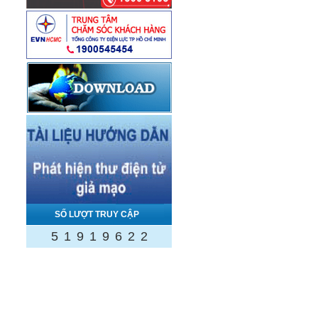
SỐ LƯỢT TRUY CẬP
5
1
9
1
9
6
2
2