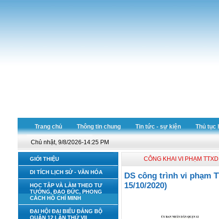
Trang chủ
Thông tin chung
Tin tức - sự kiện
Thủ tục 
Chủ nhật, 9/8/2026-14:25 PM
CÔNG KHAI VI PHẠM TTXD
GIỚI THIỆU
DI TÍCH LỊCH SỬ - VĂN HÓA
DS công trình vi phạm 
15/10/2020)
HỌC TẬP VÀ LÀM THEO TƯ
TƯỞNG, ĐẠO ĐỨC, PHONG
CÁCH HỒ CHÍ MINH
ĐẠI HỘI ĐẠI BIỂU ĐẢNG BỘ
QUẬN 12 LẦN THỨ VII