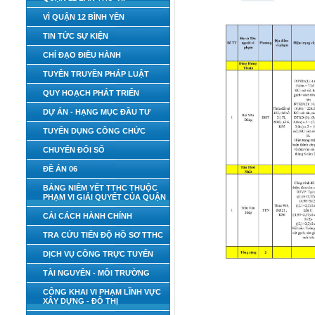
VÌ QUẬN 12 BÌNH YÊN
TIN TỨC SỰ KIỆN
CHỈ ĐẠO ĐIỀU HÀNH
TUYÊN TRUYỀN PHÁP LUẬT
QUY HOẠCH PHÁT TRIỂN
DỰ ÁN - HẠNG MỤC ĐẦU TƯ
TUYỂN DỤNG CÔNG CHỨC
CHUYỂN ĐỔI SỐ
ĐỀ ÁN 06
BẢNG NIÊM YẾT TTHC THUỘC
PHẠM VI GIẢI QUYẾT CỦA QUẬN
CẢI CÁCH HÀNH CHÍNH
TRA CỨU TIẾN ĐỘ HỒ SƠ TTHC
DỊCH VỤ CÔNG TRỰC TUYẾN
TÀI NGUYÊN - MÔI TRƯỜNG
CÔNG KHAI VI PHẠM LĨNH VỰC
XÂY DỰNG - ĐÔ THỊ