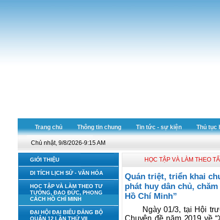
Trang chủ
Thông tin chung
Tin tức - sự kiện
Thủ tục 
Chủ nhật, 9/8/2026-9:15 AM
HỌC TẬP VÀ LÀM THEO T
GIỚI THIỆU
DI TÍCH LỊCH SỬ - VĂN HÓA
Quán triệt, triển khai 
phát huy dân chủ, chăm
HỌC TẬP VÀ LÀM THEO TƯ
TƯỞNG, ĐẠO ĐỨC, PHONG
Hồ Chí Minh”
CÁCH HỒ CHÍ MINH
Ngày 01/3, tại Hội tr
ĐẠI HỘI ĐẠI BIỂU ĐẢNG BỘ
Chuyên đề năm 2019 về “X
QUẬN 12 LẦN THỨ VII