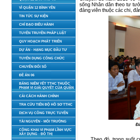
sống Nhân dân theo tư tưở
VÌ QUẬN 12 BÌNH YÊN
đảng viên thuộc các chi, đả
TIN TỨC SỰ KIỆN
CHỈ ĐẠO ĐIỀU HÀNH
TUYÊN TRUYỀN PHÁP LUẬT
QUY HOẠCH PHÁT TRIỂN
DỰ ÁN - HẠNG MỤC ĐẦU TƯ
TUYỂN DỤNG CÔNG CHỨC
CHUYỂN ĐỔI SỐ
ĐỀ ÁN 06
BẢNG NIÊM YẾT TTHC THUỘC
PHẠM VI GIẢI QUYẾT CỦA QUẬN
CẢI CÁCH HÀNH CHÍNH
TRA CỨU TIẾN ĐỘ HỒ SƠ TTHC
DỊCH VỤ CÔNG TRỰC TUYẾN
TÀI NGUYÊN - MÔI TRƯỜNG
Đả
CÔNG KHAI VI PHẠM LĨNH VỰC
XÂY DỰNG - ĐÔ THỊ
Theo đó, trong suốt 