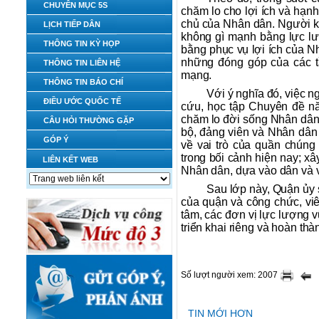
CHUYÊN MỤC 5S
chăm lo cho lợi ích và hạn
chủ của Nhân dân. Người kh
LỊCH TIẾP DÂN
không gì mạnh bằng lực lượ
THÔNG TIN KỲ HỌP
bằng phục vụ lợi ích của N
những đóng góp của các tầ
THÔNG TIN LIÊN HỆ
mạng.
THÔNG TIN BÁO CHÍ
Với ý nghĩa đó, việc 
ĐIỀU ƯỚC QUỐC TẾ
cứu, học tập Chuyên đề nă
chăm lo đời sống Nhân dân
CÂU HỎI THƯỜNG GẶP
bộ, đảng viên và Nhân dân
GÓP Ý
về vai trò của quần chúng
trong bối cảnh hiện nay; x
LIÊN KẾT WEB
Nhân dân, dựa vào dân và 
Sau lớp này, Quận ủy s
của quận và công chức, viê
tâm, các đơn vị lực lượng 
triển khai riêng và hoàn th
Số lượt người xem: 2007
TIN MỚI HƠN