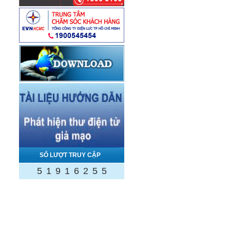
SỐ LƯỢT TRUY CẬP
5
1
9
1
6
2
5
5