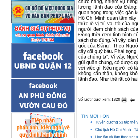
chức năng, nhiệm vụ riêng.
lượng lãnh đạo của Đảng; l
quan trọng trong việc gắn 
Hồ Chí Minh quan tâm xây d
thức rõ vị trí, vai trò củ
người đem chính sách của 
Đồng thời đem tình hình c
sách cho đúng. Vì vậy, cán 
gốc của Đảng”. Theo Người
cây cối quý báu. Phải trọng
của chúng ta”. Vì vậy, Ngư
gũi quần chúng, có được q
với việc gì. Nếu người có 
không cẩn thận, không khỏi
lãnh đạo. Như thế rất có hại
Số lượt người xem: 1820
TIN MỚI HƠN
Tuyên dương 53 tập thể và
Chủ tịch Hồ Chí Minh -
Học tập và làm theo tư t