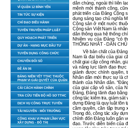
dân chúng, ngoài thì liên l
VÌ QUẬN 12 BÌNH YÊN
mệnh mới thành công, cũng
phát triển của Đảng Cộng s
TIN TỨC SỰ KIỆN
dụng sáng tạo chủ nghĩa Má
CHỈ ĐẠO ĐIỀU HÀNH
Cộng sản ở một nước thuộ
Cộng sản Việt Nam là nhân 
TUYÊN TRUYỀN PHÁP LUẬT
dân thông qua hệ thống chín
QUY HOẠCH PHÁT TRIỂN
Nhiệm vụ của Đảng “có th
THỐNG NHẤT - DÂN CHỦ
DỰ ÁN - HẠNG MỤC ĐẦU TƯ
Về bản chất của Đảng
TUYỂN DỤNG CÔNG CHỨC
Nam là đại biểu của giai 
CHUYỂN ĐỔI SỐ
chất giai cấp công nhân, gi
và năng lực lãnh đạo thự
ĐỀ ÁN 06
giành được chính quyền, 
BẢNG NIÊM YẾT TTHC THUỘC
Nhân dân mới thực sự là ch
PHẠM VI GIẢI QUYẾT CỦA QUẬN
thành của Nhân dân. “Đảng
của giai cấp vô sản, của 
CẢI CÁCH HÀNH CHÍNH
Đảng, Đảng lãnh đạo bằng c
TRA CỨU TIẾN ĐỘ HỒ SƠ TTHC
công tác kiểm tra, giám sá
dựng Đảng là quy luật tồn 
DỊCH VỤ CÔNG TRỰC TUYẾN
cầm quyền, cần tập trung x
TÀI NGUYÊN - MÔI TRƯỜNG
Trong đó, công tác xây dựn
chỉnh đốn Đảng luôn gắn vớ
CÔNG KHAI VI PHẠM LĨNH VỰC
XÂY DỰNG - ĐÔ THỊ
đạo. Trước diễn biến của đ