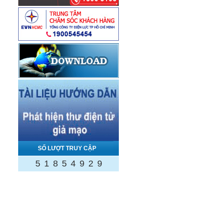
SỐ LƯỢT TRUY CẬP
5
1
8
5
4
9
2
9