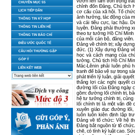
vươn lên làm tròn trọng trá
CHUYÊN MỤC 5S
chỉnh đốn Đảng, Chủ tịch H
LỊCH TIẾP DÂN
cơ cấu của xã hội. Tổ chức
ảnh hưởng, tác động của môi 
THÔNG TIN KỲ HỌP
và cái tiêu cực, lạc hậu. 
THÔNG TIN LIÊN HỆ
luyện. Đảng phải thường x
theo tư tưởng Hồ Chí Minh 
THÔNG TIN BÁO CHÍ
của mỗi cán bộ, đảng viên
ĐIỀU ƯỚC QUỐC TẾ
Đảng về chính trị; xây dựn
đức. (1) Xây dựng Đảng về
CÂU HỎI THƯỜNG GẶP
học và cách mạng của chủ
GÓP Ý
tưởng. Chủ tịch Hồ Chí Min
Mác-Lênin phải luôn phù 
LIÊN KẾT WEB
tranh để bảo vệ sự trong sá
phát triển lý luận, giải quy
thắng lợi các nghị quyết 
đường lối của Đảng ngày cà
gồm: đường lối chính trị, bả
hệ tư tưởng chính trị, củng
lối chính trị là một vấn đề
xuyên giáo dục đường lối, 
luôn luôn kiên định lập tr
Đảng về tổ chức: Về hệ t
Đảng bắt nguồn từ tổ chức
chẽ, có tính kỷ luật cao. S