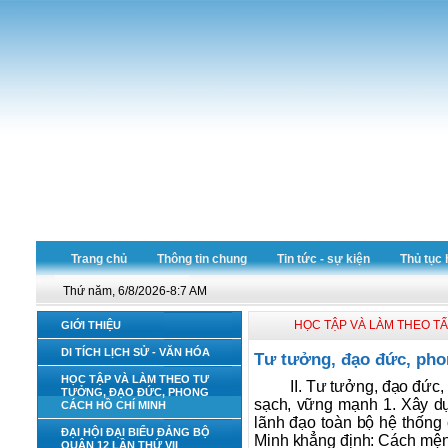
Trang chủ
Thông tin chung
Tin tức - sự kiện
Thủ tục 
Thứ năm, 6/8/2026-8:7 AM
HỌC TẬP VÀ LÀM THEO T
GIỚI THIỆU
DI TÍCH LỊCH SỬ - VĂN HÓA
Tư tưởng, đạo đức, phon
HỌC TẬP VÀ LÀM THEO TƯ
II. Tư tưởng, đạo đức
TƯỞNG, ĐẠO ĐỨC, PHONG
sạch, vững mạnh 1. Xây d
CÁCH HỒ CHÍ MINH
lãnh đạo toàn bộ hệ thống 
ĐẠI HỘI ĐẠI BIỂU ĐẢNG BỘ
Minh khẳng định: Cách mệnh
QUẬN 12 LẦN THỨ VII