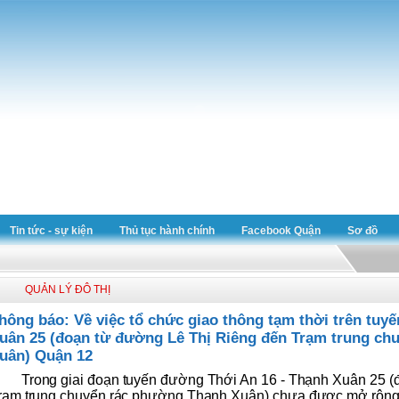
Tin tức - sự kiện
Thủ tục hành chính
Facebook Quận
Sơ đồ
QUẢN LÝ ĐÔ THỊ
hông báo: Về việc tổ chức giao thông tạm thời trên tuy
uân 25 (đoạn từ đường Lê Thị Riêng đến Trạm trung ch
uân) Quận 12
Trong giai đoạn tuyến đường Thới An 16 - Thạnh Xuân 25 (
rạm trung chuyển rác phường Thạnh Xuân) chưa được mở rộng l