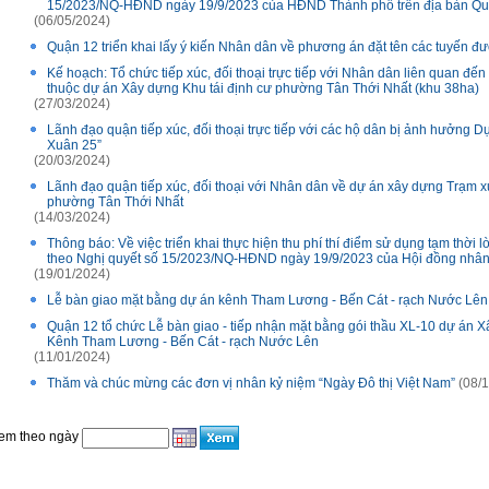
15/2023/NQ-HĐND ngày 19/9/2023 của HĐND Thành phố trên địa bàn Q
(06/05/2024)
Quận 12 triển khai lấy ý kiến Nhân dân về phương án đặt tên các tuyến 
Kế hoạch: Tổ chức tiếp xúc, đối thoại trực tiếp với Nhân dân liên quan đến
thuộc dự án Xây dựng Khu tái định cư phường Tân Thới Nhất (khu 38ha)
(27/03/2024)
Lãnh đạo quận tiếp xúc, đối thoại trực tiếp với các hộ dân bị ảnh hưởng
Xuân 25”
(20/03/2024)
Lãnh đạo quận tiếp xúc, đối thoại với Nhân dân về dự án xây dựng Trạm xử 
phường Tân Thới Nhất
(14/03/2024)
Thông báo: Về việc triển khai thực hiện thu phí thí điểm sử dụng tạm thời
theo Nghị quyết số 15/2023/NQ-HĐND ngày 19/9/2023 của Hội đồng nhâ
(19/01/2024)
Lễ bàn giao mặt bằng dự án kênh Tham Lương - Bến Cát - rạch Nước Lên
Quận 12 tổ chức Lễ bàn giao - tiếp nhận mặt bằng gói thầu XL-10 dự án X
Kênh Tham Lương - Bến Cát - rạch Nước Lên
(11/01/2024)
Thăm và chúc mừng các đơn vị nhân kỷ niệm “Ngày Đô thị Việt Nam”
(08/1
em theo ngày