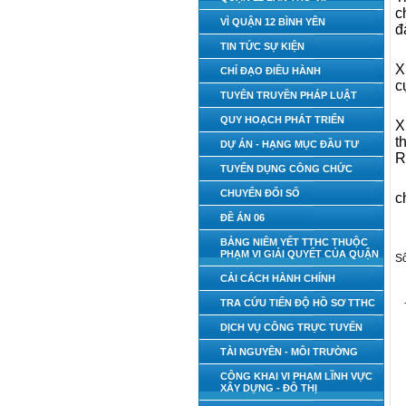
c
VÌ QUẬN 12 BÌNH YÊN
đ
TIN TỨC SỰ KIỆN
X
CHỈ ĐẠO ĐIỀU HÀNH
c
TUYÊN TRUYỀN PHÁP LUẬT
QUY HOẠCH PHÁT TRIỂN
X
t
DỰ ÁN - HẠNG MỤC ĐẦU TƯ
R
TUYỂN DỤNG CÔNG CHỨC
CHUYỂN ĐỔI SỐ
c
ĐỀ ÁN 06
BẢNG NIÊM YẾT TTHC THUỘC
PHẠM VI GIẢI QUYẾT CỦA QUẬN
S
CẢI CÁCH HÀNH CHÍNH
TRA CỨU TIẾN ĐỘ HỒ SƠ TTHC
DỊCH VỤ CÔNG TRỰC TUYẾN
TÀI NGUYÊN - MÔI TRƯỜNG
CÔNG KHAI VI PHẠM LĨNH VỰC
XÂY DỰNG - ĐÔ THỊ