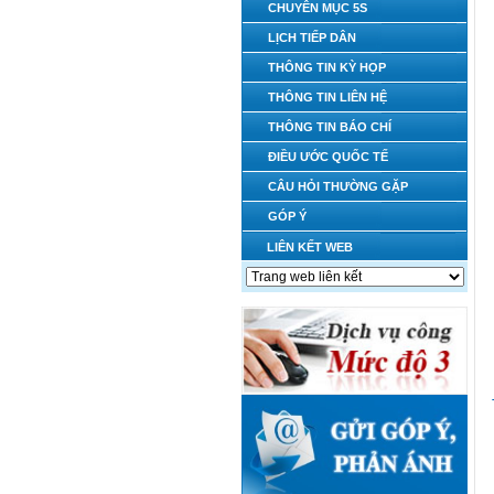
CHUYÊN MỤC 5S
LỊCH TIẾP DÂN
THÔNG TIN KỲ HỌP
THÔNG TIN LIÊN HỆ
THÔNG TIN BÁO CHÍ
ĐIỀU ƯỚC QUỐC TẾ
CÂU HỎI THƯỜNG GẶP
GÓP Ý
LIÊN KẾT WEB