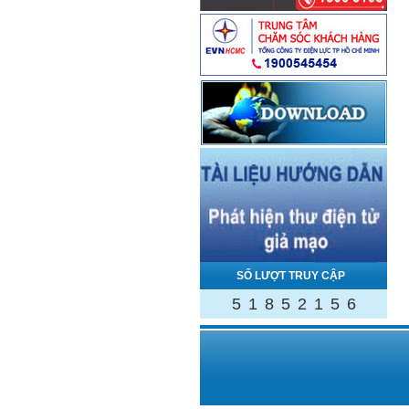
SỐ LƯỢT TRUY CẬP
5
1
8
5
2
1
5
6