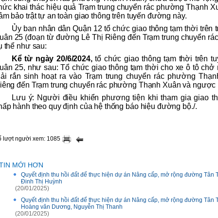
hức khai thác hiệu quả Trạm trung chuyển rác phường Thạnh Xu
ảm bảo trật tự an toàn giao thông trên tuyến đường này.
Ủy ban nhân dân Quận 12 tổ chức giao thông tạm thời trên
uân 25 (đoạn từ đường Lê Thị Riêng đến Trạm trung chuyển r
ụ thể như sau:
Kể từ ngày 20/6/2024,
tổ chức giao thông tạm thời trên 
uân 25, như sau: Tổ chức giao thông tạm thời cho xe ô tô chở r
hải rắn sinh hoạt ra vào Trạm trung chuyển rác phường Thạ
iêng đến Trạm trung chuyển rác phường Thạnh Xuân và ngược l
Lưu ý: Người điều khiển phương tiện khi tham gia giao th
hấp hành theo quy định của hệ thống báo hiệu đường bộ./.
ố lượt người xem: 1085
TIN MỚI HƠN
Quyết định thu hồi đất để thực hiện dự án Nâng cấp, mở rộng đường Tân 
Đinh Thị Huỳnh
(20/01/2025)
Quyết định thu hồi đất để thực hiện dự án Nâng cấp, mở rộng đường Tân 
Hoàng văn Dương, Nguyễn Thị Thanh
(20/01/2025)