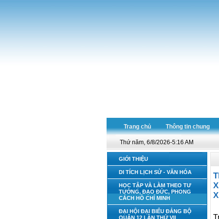
Trang chủ
Thông tin chung
Thứ năm, 6/8/2026-5:16 AM
GIỚI THIỆU
DI TÍCH LỊCH SỬ - VĂN HÓA
T
X
HỌC TẬP VÀ LÀM THEO TƯ
TƯỞNG, ĐẠO ĐỨC, PHONG
X
CÁCH HỒ CHÍ MINH
ĐẠI HỘI ĐẠI BIỂU ĐẢNG BỘ
T
QUẬN 12 LẦN THỨ VII