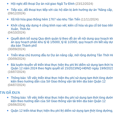
Hội nghị đối thoại Dự án nút giao Ngã Tư Đình
(23/12/2024)
Tiếp xúc, đối thoại trực tiếp với các hộ dân bị ảnh hưởng dự án “Nâng cấ
(09/12/2024)
Xã hội hóa giao thông hẻm 1767 vào khu Tân Tiến
(11/11/2024)
Khởi công xây dựng 4 công trình nạo vét, kiên cố hóa và gia cố bờ bao t
Xuân, Thới An
(04/10/2024)
Quyết định bổ sung Quy định quản lý theo đồ án về nội dung quy hoạch k
án quy hoạch phân khu tỷ lệ 1/5000, tỷ lệ 1/2000, quy hoạch chi tiết xây d
địa bàn Thành phố
(30/09/2024)
Triển khai chủ trương đầu tư Dự án nâng cấp, mở rộng đường Tân Thới H
(30/09/2024)
Bài tuyên truyền về triển khai thực hiện thu phí thí điểm sử dụng tạm thời 
Quận 12 năm 2024 theo Nghị quyết số 15/2023/NQ-HĐND ngày 19/9/2023
(16/07/2024)
Thông báo: Về việc triển khai thực hiện thu phí sử dụng tạm thời lòng đư
kiện theo hướng dẫn của Sở Giao thông vận tải trên địa bàn Quận 12
(04/07/2024)
TIN ĐÃ ĐƯA
Thông báo: Về việc triển khai thực hiện thu phí sử dụng tạm thời lòng đư
kiện theo hướng dẫn của Sở Giao thông vận tải trên địa bàn Quận 12
(26/06/2024)
Quận 12 triển khai thực hiện thu phí thí điểm sử dụng tạm thời lòng đường