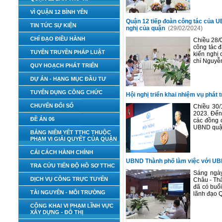
VÌ QUẬN 12 BÌNH YÊN
Quận 12 tiếp đoàn công tác của U
TIN TỨC SỰ KIỆN
nghị của quận
(29/02/2024)
CHỈ ĐẠO ĐIỀU HÀNH
Chiều 28/
công tác đ
TUYÊN TRUYỀN PHÁP LUẬT
kiến nghị 
chí Nguyễn
QUY HOẠCH PHÁT TRIỂN
DỰ ÁN - HẠNG MỤC ĐẦU TƯ
TUYỂN DỤNG CÔNG CHỨC
Hội nghị triển khai nhiệm vụ phát 
CHUYỂN ĐỔI SỐ
Chiều 30/
2023. Đến
ĐỀ ÁN 06
các đồng 
UBND quận
BẢNG NIÊM YẾT TTHC THUỘC
PHẠM VI GIẢI QUYẾT CỦA QUẬN
CẢI CÁCH HÀNH CHÍNH
UBND Thành phố làm việc với UB
TRA CỨU TIẾN ĐỘ HỒ SƠ TTHC
Sáng ngày
DỊCH VỤ CÔNG TRỰC TUYẾN
Châu - Th
đã có buổ
TÀI NGUYÊN - MÔI TRƯỜNG
lãnh đạo Q
CÔNG KHAI VI PHẠM LĨNH VỰC
XÂY DỰNG - ĐÔ THỊ