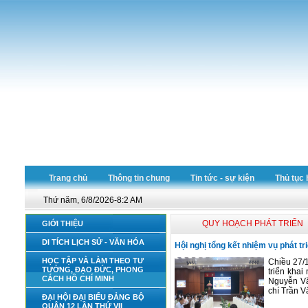
Trang chủ
Thông tin chung
Tin tức - sự kiện
Thủ tục 
Thứ năm, 6/8/2026-8:2 AM
QUY HOẠCH PHÁT TRIỂN
GIỚI THIỆU
DI TÍCH LỊCH SỬ - VĂN HÓA
Hội nghị tổng kết nhiệm vụ phát tr
HỌC TẬP VÀ LÀM THEO TƯ
Chiều 27/1
TƯỞNG, ĐẠO ĐỨC, PHONG
triển khai
CÁCH HỒ CHÍ MINH
Nguyễn Vă
chí Trần V
ĐẠI HỘI ĐẠI BIỂU ĐẢNG BỘ
QUẬN 12 LẦN THỨ VII