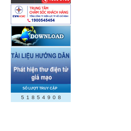
SỐ LƯỢT TRUY CẬP
5
1
8
5
4
9
0
8