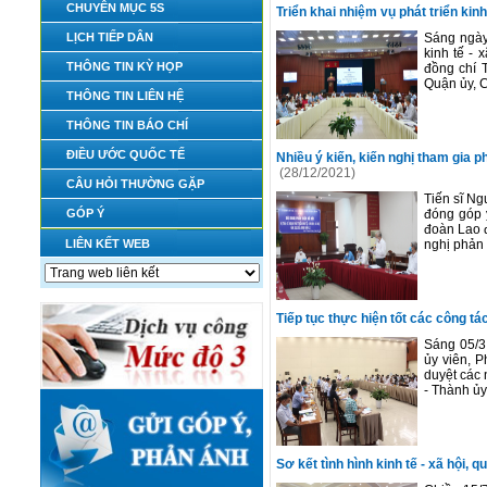
CHUYÊN MỤC 5S
Triển khai nhiệm vụ phát triển kin
LỊCH TIẾP DÂN
Sáng ngày
kinh tế -
THÔNG TIN KỲ HỌP
đồng chí 
Quận ủy, C
THÔNG TIN LIÊN HỆ
THÔNG TIN BÁO CHÍ
ĐIỀU ƯỚC QUỐC TẾ
Nhiều ý kiến, kiến nghị tham gia p
(28/12/2021)
CÂU HỎI THƯỜNG GẶP
Tiến sĩ N
GÓP Ý
đóng góp 
đoàn Lao 
LIÊN KẾT WEB
nghị phản 
Tiếp tục thực hiện tốt các công t
Sáng 05/3
ủy viên, 
duyệt các 
- Thành ủy
Sơ kết tình hình kinh tế - xã hội,