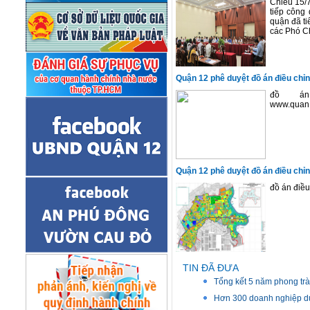
Chiều 15/7
tiếp công
quận đã ti
các Phó Ch
Quận 12 phê duyệt đồ án điều chỉ
đồ án
www.quan1
Quận 12 phê duyệt đồ án điều chỉ
đồ án điề
TIN ĐÃ ĐƯA
Tổng kết 5 năm phong tr
Hơn 300 doanh nghiệp dự 