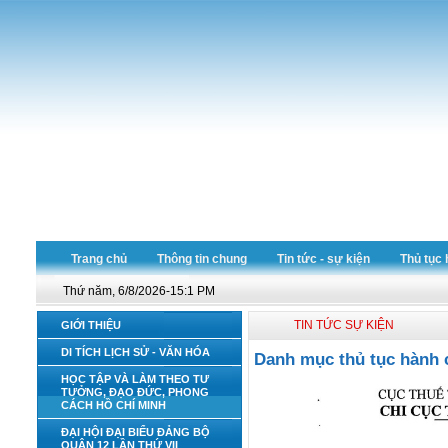
Trang chủ
Thông tin chung
Tin tức - sự kiện
Thủ tục 
Thứ năm, 6/8/2026-15:2 PM
TIN TỨC SỰ KIỆN
GIỚI THIỆU
DI TÍCH LỊCH SỬ - VĂN HÓA
Danh mục thủ tục hành c
HỌC TẬP VÀ LÀM THEO TƯ
TƯỞNG, ĐẠO ĐỨC, PHONG
CÁCH HỒ CHÍ MINH
ĐẠI HỘI ĐẠI BIỂU ĐẢNG BỘ
QUẬN 12 LẦN THỨ VII