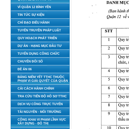
VÌ QUẬN 12 BÌNH YÊN
TIN TỨC SỰ KIỆN
CHỈ ĐẠO ĐIỀU HÀNH
TUYÊN TRUYỀN PHÁP LUẬT
QUY HOẠCH PHÁT TRIỂN
DỰ ÁN - HẠNG MỤC ĐẦU TƯ
TUYỂN DỤNG CÔNG CHỨC
CHUYỂN ĐỔI SỐ
ĐỀ ÁN 06
BẢNG NIÊM YẾT TTHC THUỘC
PHẠM VI GIẢI QUYẾT CỦA QUẬN
CẢI CÁCH HÀNH CHÍNH
TRA CỨU TIẾN ĐỘ HỒ SƠ TTHC
DỊCH VỤ CÔNG TRỰC TUYẾN
TÀI NGUYÊN - MÔI TRƯỜNG
CÔNG KHAI VI PHẠM LĨNH VỰC
XÂY DỰNG - ĐÔ THỊ