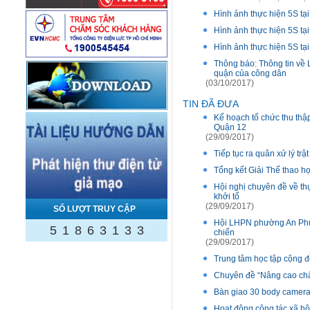
Hình ảnh thực hiện 5S tạ
Hình ảnh thực hiện 5S tạ
Hình ảnh thực hiện 5S tạ
Thông báo: Thông tin về
quận của công dân
(03/10/2017)
TIN ĐÃ ĐƯA
Kế hoạch tổ chức thu thậ
Quận 12
(29/09/2017)
Tiếp tục ra quân xử lý trậ
Tổng kết Giải Thể thao h
Hội nghị chuyên đề về thự
khởi tố
(29/09/2017)
SỐ LƯỢT TRUY CẬP
Hội LHPN phường An Phú 
5
1
8
6
3
1
3
3
chiến
(29/09/2017)
Trung tâm học tập cộng 
Chuyên đề “Nâng cao chấ
Bàn giao 30 body camer
Hoạt động công tác xã h