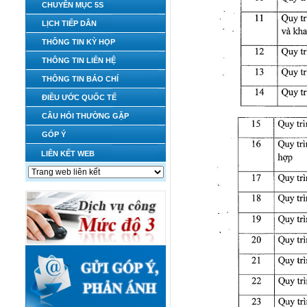
CHUYÊN MỤC 5S
LỊCH TIẾP DÂN
THÔNG TIN KỲ HỌP
THÔNG TIN LIÊN HỆ
THÔNG TIN BÁO CHÍ
ĐIỀU ƯỚC QUỐC TẾ
CÂU HỎI THƯỜNG GẶP
GÓP Ý
LIÊN KẾT WEB