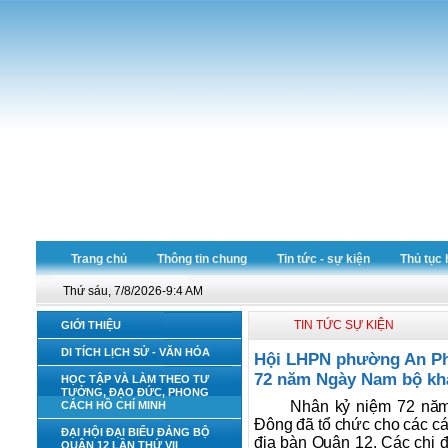
Trang chủ
Thông tin chung
Tin tức - sự kiện
Thủ tục 
Thứ sáu, 7/8/2026-9:4 AM
TIN TỨC SỰ KIỆN
GIỚI THIỆU
DI TÍCH LỊCH SỬ - VĂN HÓA
Hội LHPN phường An Phú
72 năm Ngày Nam bộ kh
HỌC TẬP VÀ LÀM THEO TƯ
TƯỞNG, ĐẠO ĐỨC, PHONG
Nhân kỷ niệm 72 nă
CÁCH HỒ CHÍ MINH
Đông đã tổ chức cho các cán 
ĐẠI HỘI ĐẠI BIỂU ĐẢNG BỘ
địa bàn Quận 12. Các chị 
QUẬN 12 LẦN THỨ VII