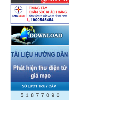
SỐ LƯỢT TRUY CẬP
5
1
8
7
7
0
9
0