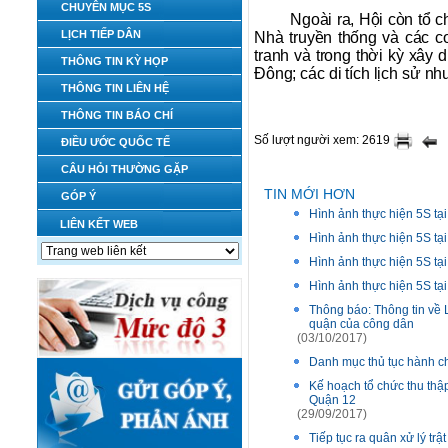
CHUYÊN MỤC 5S
Ngoài ra, Hội còn tổ 
LỊCH TIẾP DÂN
Nhà truyền thống và các c
tranh và trong thời kỳ xây
THÔNG TIN KỲ HỌP
Đông; các di tích lịch sử
THÔNG TIN LIÊN HỆ
THÔNG TIN BÁO CHÍ
Số lượt người xem: 2619
ĐIỀU ƯỚC QUỐC TẾ
CÂU HỎI THƯỜNG GẶP
TIN MỚI HƠN
GÓP Ý
Hình ảnh thực hiện 5S tạ
LIÊN KẾT WEB
Hình ảnh thực hiện 5S tạ
Hình ảnh thực hiện 5S tạ
Hình ảnh thực hiện 5S tạ
Thông báo: Thông tin về
quận của công dân
(03/10/2017)
Danh mục thủ tục hành ch
Kế hoạch tổ chức thu thậ
Quận 12
(29/09/2017)
Tiếp tục ra quân xử lý trậ