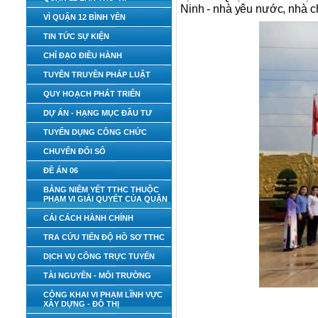
Ninh - nhà yêu nước, nhà c
VÌ QUẬN 12 BÌNH YÊN
TIN TỨC SỰ KIỆN
CHỈ ĐẠO ĐIỀU HÀNH
TUYÊN TRUYỀN PHÁP LUẬT
QUY HOẠCH PHÁT TRIỂN
DỰ ÁN - HẠNG MỤC ĐẦU TƯ
TUYỂN DỤNG CÔNG CHỨC
CHUYỂN ĐỔI SỐ
ĐỀ ÁN 06
BẢNG NIÊM YẾT TTHC THUỘC
PHẠM VI GIẢI QUYẾT CỦA QUẬN
CẢI CÁCH HÀNH CHÍNH
TRA CỨU TIẾN ĐỘ HỒ SƠ TTHC
DỊCH VỤ CÔNG TRỰC TUYẾN
TÀI NGUYÊN - MÔI TRƯỜNG
CÔNG KHAI VI PHẠM LĨNH VỰC
XÂY DỰNG - ĐÔ THỊ