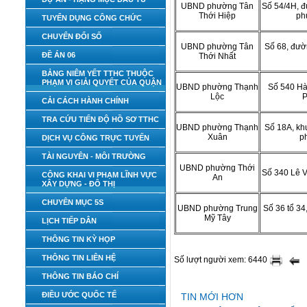
UBND phường Tân
Số 54/4H, đ
Thới Hiệp
phư
TUYỂN DỤNG CÔNG CHỨC
CHUYỂN ĐỔI SỐ
UBND phường Tân
Số 68, đườ
ĐỀ ÁN 06
Thới Nhất
BẢNG NIÊM YẾT TTHC THUỘC
PHẠM VI GIẢI QUYẾT CỦA QUẬN
UBND phường Thạnh
Số
540 Hà
Lộc
P
CẢI CÁCH HÀNH CHÍNH
TRA CỨU TIẾN ĐỘ HỒ SƠ TTHC
UBND phường Thạnh
Số
18A, kh
Xuân
p
DỊCH VỤ CÔNG TRỰC TUYẾN
TÀI NGUYÊN - MÔI TRƯỜNG
UBND phường Thới
Số 340 Lê 
CÔNG KHAI VI PHẠM LĨNH VỰC
An
XÂY DỰNG - ĐÔ THỊ
CHUYÊN MỤC 5S
UBND phường Trung
Số
36 tổ 3
Mỹ Tây
LỊCH TIẾP DÂN
THÔNG TIN KỲ HỌP
THÔNG TIN LIÊN HỆ
Số lượt người xem: 6440
THÔNG TIN BÁO CHÍ
ĐIỀU ƯỚC QUỐC TẾ
TIN MỚI HƠN