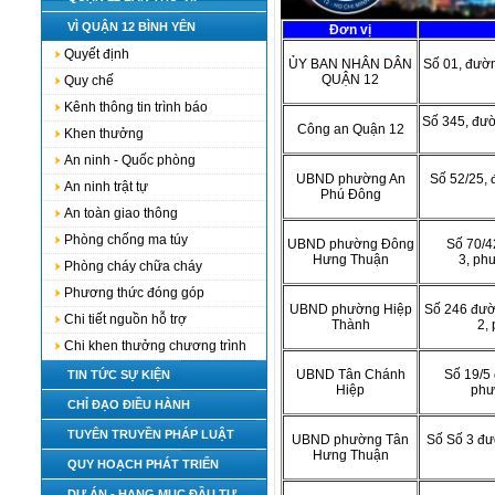
VÌ QUẬN 12 BÌNH YÊN
Đơn vị
Quyết định
ỦY BAN NHÂN DÂN
Số 01, đườn
QUẬN 12
Quy chế
Kênh thông tin trình báo
Số
345, đư
Công an Quận 12
Khen thưởng
An ninh - Quốc phòng
UBND phường An
Số
52/25,
An ninh trật tự
Phú Đông
An toàn giao thông
Phòng chống ma túy
UBND phường Đông
Số
70/4
Hưng Thuận
3,
phư
Phòng cháy chữa cháy
Phương thức đóng góp
UBND phường Hiệp
Số
246 đườ
Chi tiết nguồn hỗ trợ
Thành
2,
Chi khen thưởng chương trình
UBND Tân Chánh
Số
19/5
TIN TỨC SỰ KIỆN
Hiệp
phư
CHỈ ĐẠO ĐIỀU HÀNH
TUYÊN TRUYỀN PHÁP LUẬT
UBND phường Tân
Số
Số 3 đư
Hưng Thuận
QUY HOẠCH PHÁT TRIỂN
DỰ ÁN - HẠNG MỤC ĐẦU TƯ