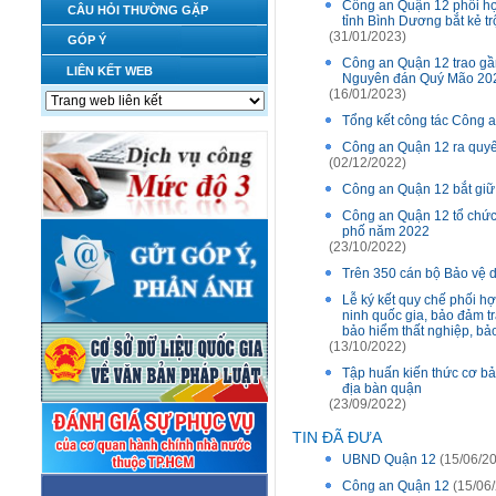
Công an Quận 12 phối hợ
CÂU HỎI THƯỜNG GẶP
tỉnh Bình Dương bắt kẻ t
(31/01/2023)
GÓP Ý
Công an Quận 12 trao gần
LIÊN KẾT WEB
Nguyên đán Quý Mão 20
(16/01/2023)
Tổng kết công tác Công a
Công an Quận 12 ra quyết
(02/12/2022)
Công an Quận 12 bắt giữ
Công an Quận 12 tổ chức 
phố năm 2022
(23/10/2022)
Trên 350 cán bộ Bảo vệ d
Lễ ký kết quy chế phối h
ninh quốc gia, bảo đảm tr
bảo hiểm thất nghiệp, bảo
(13/10/2022)
Tập huấn kiến thức cơ bả
địa bàn quận
(23/09/2022)
TIN ĐÃ ĐƯA
UBND Quận 12
(15/06/2
Công an Quận 12
(15/06