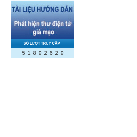
SỐ LƯỢT TRUY CẬP
5
1
8
9
2
6
2
9