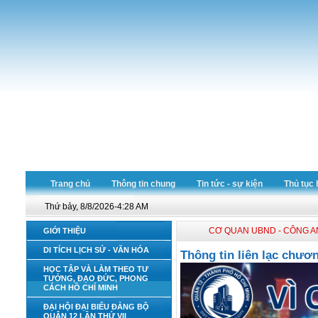
Trang chủ
Thông tin chung
Tin tức - sự kiện
Thủ tục 
Thứ bảy, 8/8/2026-4:28 AM
CƠ QUAN UBND - CÔNG A
GIỚI THIỆU
DI TÍCH LỊCH SỬ - VĂN HÓA
Thông tin liên lạc chươ
HỌC TẬP VÀ LÀM THEO TƯ
TƯỞNG, ĐẠO ĐỨC, PHONG
CÁCH HỒ CHÍ MINH
ĐẠI HỘI ĐẠI BIỂU ĐẢNG BỘ
QUẬN 12 LẦN THỨ VII