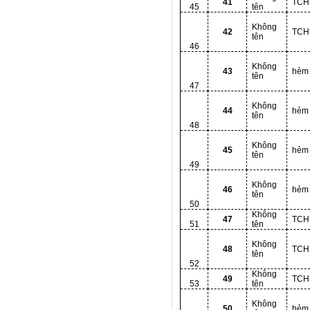
41
TCH
45
tên
Không
42
TCH
tên
46
Không
43
hẻm
tên
47
Không
44
hẻm
tên
48
Không
45
hẻm
tên
49
Không
46
hẻm
tên
50
Không
47
TCH
51
tên
Không
48
TCH
tên
52
Không
49
TCH
53
tên
Không
50
hẻm