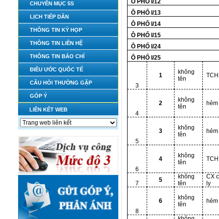
Ô PHỐ I/12
CHUYÊN MỤC 5S
Ô PHỐ I/13
LỊCH TIẾP DÂN
Ô PHỐ I/14
THÔNG TIN KỲ HỌP
Ô PHỐ I/15
THÔNG TIN LIÊN HỆ
Ô PHỐ I/24
THÔNG TIN BÁO CHÍ
Ô PHỐ I/25
ĐIỀU ƯỚC QUỐC TẾ
không
1
TCH
tên
CÂU HỎI THƯỜNG GẶP
3
GÓP Ý
không
2
hẻm
tên
LIÊN KẾT WEB
4
không
3
hẻm
tên
5
không
4
TCH
tên
6
không
CX 
5
7
tên
ly
không
6
hẻm
tên
8
không