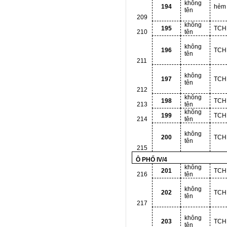
không
194
hẻm
tên
209
không
195
TCH
210
tên
không
196
TCH
tên
211
không
197
TCH
tên
212
không
198
TCH
213
tên
không
199
TCH
214
tên
không
200
TCH
tên
215
Ô PHỐ IV/4
không
201
TCH
216
tên
không
202
TCH
tên
217
không
203
TCH
tên