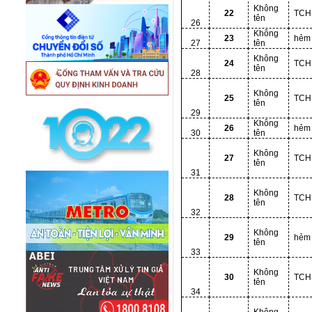
Không
22
TCH
tên
26
Không
23
hẻm
27
tên
Không
24
TCH
tên
28
Không
25
TCH
tên
29
Không
26
hẻm
30
tên
Không
27
TCH
tên
31
Không
28
TCH
tên
32
Không
29
hẻm
tên
33
Không
30
TCH
tên
34