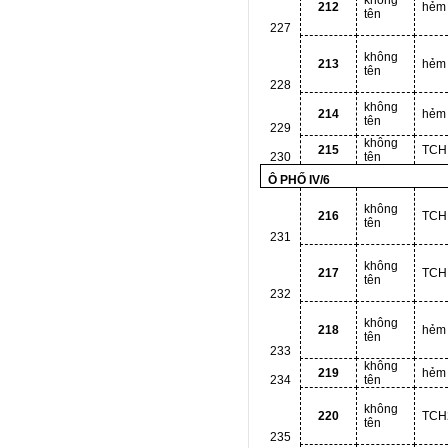
không
212
hẻm
tên
227
không
213
hẻm
tên
228
không
214
hẻm
tên
229
không
215
TCH
230
tên
Ô PHỐ IV/6
không
216
TCH
tên
231
không
217
TCH
tên
232
không
218
hẻm
tên
233
không
219
hẻm
234
tên
không
220
TCH
tên
235