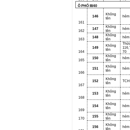
Ô PHỐ III/40
Không
146
hẻm
tên
161
Không
147
hẻm
162
tên
Không
148
hẻm
163
tên
Thử
Không
149
116,
tên
164
70
Không
150
hẻm
165
tên
Không
151
hẻm
tên
166
Không
152
TCH
tên
167
Không
153
hẻm
tên
168
Không
154
hẻm
tên
169
Không
155
hẻm
170
tên
Không
156
hẻm
tên