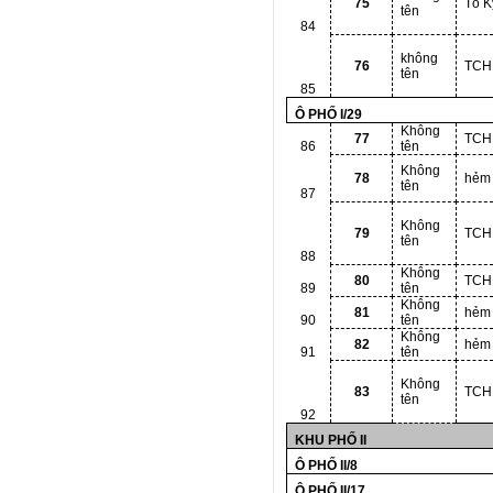
75
Tô K
tên
84
không
76
TCH
tên
85
Ô PHỐ I/29
Không
77
TCH
86
tên
Không
78
hẻm
tên
87
Không
79
TCH
tên
88
Không
80
TCH
89
tên
Không
81
hẻm
90
tên
Không
82
hẻm
91
tên
Không
83
TCH
tên
92
KHU PHỐ II
Ô PHỐ II/8
Ô PHỐ II/17