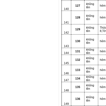
không
127
hẻm
tên
140
không
128
hẻm
tên
141
không
Thử
129
tên
8,Tờ
142
không
130
hẻm
tên
143
không
131
hẻm
144
tên
không
132
hẻm
tên
145
không
133
hẻm
tên
146
không
134
hẻm
147
tên
không
135
hẻm
tên
148
không
136
hẻm
tên
149