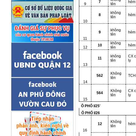
7
hẻm
9
tên
không
8
hẻm
tên
10
không
9
hẻm
tên
11
không
10
hẻm
12
tên
không
CX 
11
tên
ly
13
Không
562
TCH
tên
14
Không
CX 
564
tên
ly
15
Ô PHỐ I/25'
Ô PHỐ I/26
Không
12
hẻm
tên
16