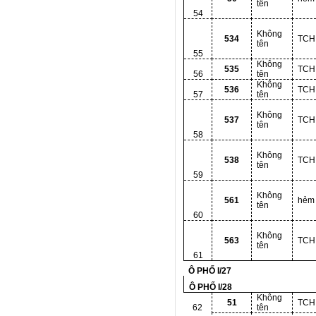
tên
54
Không
534
TCH
tên
55
Không
535
TCH
56
tên
Không
536
TCH
57
tên
Không
537
TCH
tên
58
Không
538
TCH
tên
59
Không
561
hẻm
tên
60
Không
563
TCH
tên
61
Ô PHỐ I/27
Ô PHỐ I/28
Không
51
TCH
62
tên