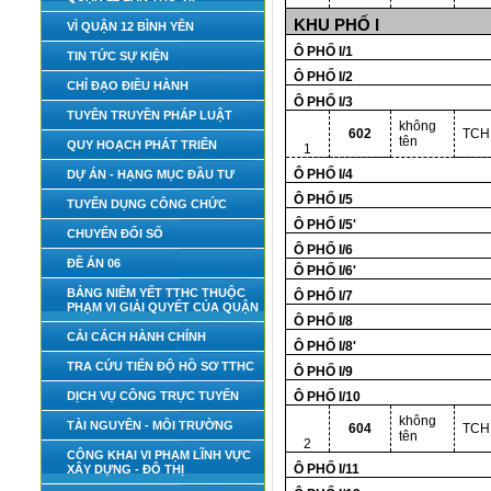
KHU PHỐ I
VÌ QUẬN 12 BÌNH YÊN
Ô PHỐ I/1
TIN TỨC SỰ KIỆN
Ô PHỐ I/2
CHỈ ĐẠO ĐIỀU HÀNH
Ô PHỐ I/3
TUYÊN TRUYỀN PHÁP LUẬT
không
602
TCH
tên
QUY HOẠCH PHÁT TRIỂN
1
Ô PHỐ I/4
DỰ ÁN - HẠNG MỤC ĐẦU TƯ
Ô PHỐ I/5
TUYỂN DỤNG CÔNG CHỨC
Ô PHỐ I/5'
CHUYỂN ĐỔI SỐ
Ô PHỐ I/6
ĐỀ ÁN 06
Ô PHỐ I/6'
BẢNG NIÊM YẾT TTHC THUỘC
Ô PHỐ I/7
PHẠM VI GIẢI QUYẾT CỦA QUẬN
Ô PHỐ I/8
CẢI CÁCH HÀNH CHÍNH
Ô PHỐ I/8'
TRA CỨU TIẾN ĐỘ HỒ SƠ TTHC
Ô PHỐ I/9
DỊCH VỤ CÔNG TRỰC TUYẾN
Ô PHỐ I/10
không
TÀI NGUYÊN - MÔI TRƯỜNG
604
TCH
tên
2
CÔNG KHAI VI PHẠM LĨNH VỰC
Ô PHỐ I/11
XÂY DỰNG - ĐÔ THỊ