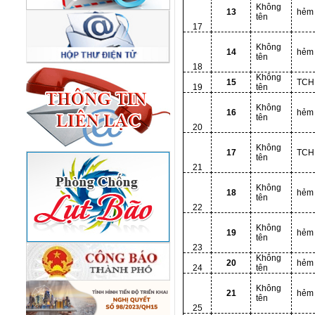
Không
13
hẻm
tên
17
Không
14
hẻm
tên
18
Không
15
TCH
19
tên
Không
16
hẻm
tên
20
Không
17
TCH
tên
21
Không
18
hẻm
tên
22
Không
19
hẻm
tên
23
Không
20
hẻm
24
tên
Không
21
hẻm
tên
25