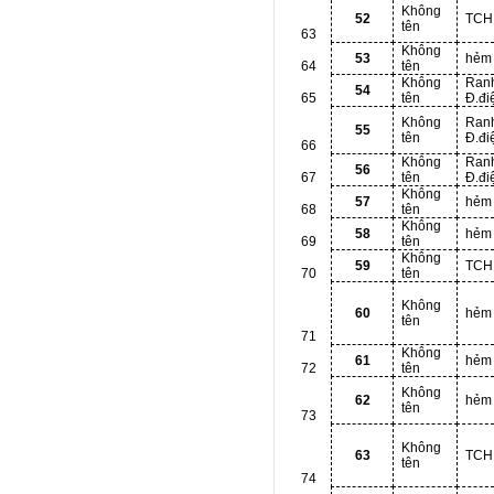
Không
52
TCH
tên
63
Không
53
hẻm
64
tên
Không
Ran
54
65
tên
Đ.đi
Không
Ran
55
tên
Đ.đi
66
Không
Ran
56
67
tên
Đ.đi
Không
57
hẻm
68
tên
Không
58
hẻm
69
tên
Không
59
TCH
70
tên
Không
60
hẻm
tên
71
Không
61
hẻm
72
tên
Không
62
hẻm
tên
73
Không
63
TCH
tên
74