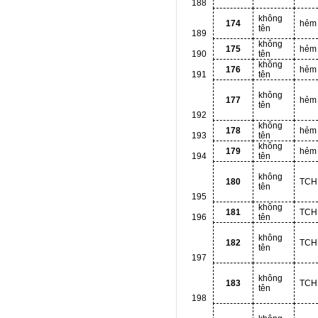
188
không
174
hẻm
tên
189
không
175
hẻm
190
tên
không
176
hẻm
191
tên
không
177
hẻm
tên
192
không
178
hẻm
193
tên
không
179
hẻm
194
tên
không
180
TCH
tên
195
không
181
TCH
196
tên
không
182
TCH
tên
197
không
183
TCH
tên
198