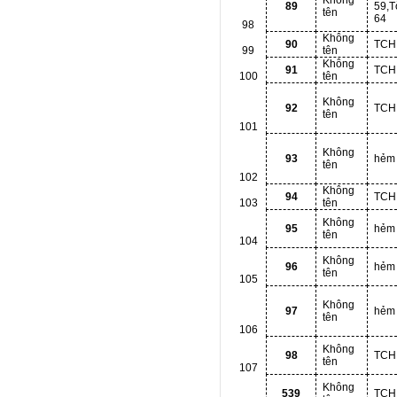
Không
89
59,T
tên
64
98
Không
90
TCH
99
tên
Không
91
TCH
100
tên
Không
92
TCH
tên
101
Không
93
hẻm
tên
102
Không
94
TCH
103
tên
Không
95
hẻm
tên
104
Không
96
hẻm
tên
105
Không
97
hẻm
tên
106
Không
98
TCH
tên
107
Không
539
TCH