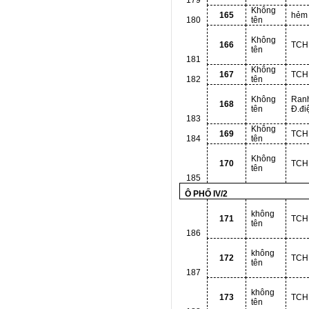
179
Không
165
hẻm
180
tên
Không
166
TCH
tên
181
Không
167
TCH
182
tên
Không
Ran
168
tên
Đ.đi
183
Không
169
TCH
184
tên
Không
170
TCH
tên
185
Ô PHỐ IV/2
không
171
TCH
tên
186
không
172
TCH
tên
187
không
173
TCH
tên