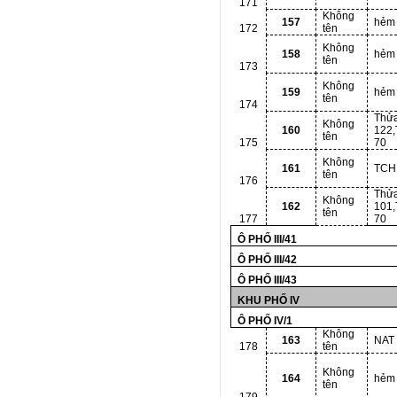
171
Không
157
hẻm
172
tên
Không
158
hẻm
tên
173
Không
159
hẻm
tên
174
Thử
Không
160
122
tên
175
70
Không
161
TCH
tên
176
Thử
Không
162
101
tên
177
70
Ô PHỐ III/41
Ô PHỐ III/42
Ô PHỐ III/43
KHU PHỐ IV
Ô PHỐ IV/1
Không
163
NAT
178
tên
Không
164
hẻm
tên