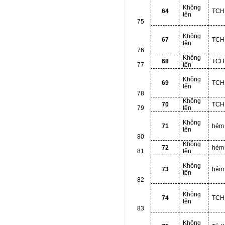
Không
64
TCH
tên
75
Không
67
TCH
tên
76
Không
68
TCH
77
tên
Không
69
TCH
tên
78
Không
70
TCH
79
tên
Không
71
hẻm
tên
80
Không
72
hẻm
81
tên
Không
73
hẻm
tên
82
Không
74
TCH
tên
83
Không