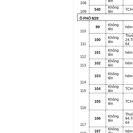
tên
108
Không
540
TCH
109
tên
Ô PHỐ II/28
Không
99
hẻm
tên
110
Thư
Không
100
24,T
tên
111
64
Không
101
hẻm
tên
112
Không
102
hẻm
113
tên
Không
103
hẻm
tên
114
Không
104
TCH
115
tên
Không
105
TCH
tên
116
Thư
Không
106
94,T
tên
64
117
Không
107
hẻm