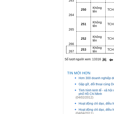
263
Không
250
TCH
tên
264
Không
251
TCH
tên
265
Không
252
TCH
tên
266
Không
253
TCH
267
tên
Số lượt người xem: 13316
TIN MỚI HƠN
Hơn 300 doanh nghiệp dự 
Gặp gỡ, đối thoại cùng 
Tình hình kinh tế - xã h
phố Hồ Chí Minh
(04/02/2012)
Hoạt động chỉ đạo, điều
Hoạt động chỉ đạo, điều
(04/04/2011)