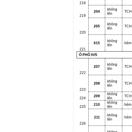
218
không
204
TCH
tên
219
không
205
TCH
tên
220
không
615
hẻm
tên
221
Ô PHỐ IV/5
không
207
TCH
tên
222
không
208
TCH
tên
223
không
209
TCH
224
tên
không
210
hẻm
225
tên
không
211
hẻm
tên
226