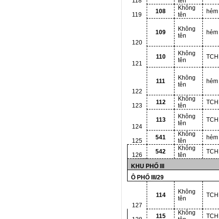
118
tên
Không
108
hẻm
119
tên
Không
109
hẻm
tên
120
Không
110
TCH
tên
121
Không
111
hẻm
tên
122
Không
112
TCH
123
tên
Không
113
TCH
tên
124
Không
541
hẻm
125
tên
Không
542
TCH
126
tên
KHU PHỐ III
Ô PHỐ III/29
Không
114
TCH
tên
127
Không
115
TCH