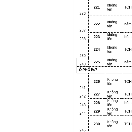
không
221
TCH
tên
236
không
222
hẻm
tên
237
không
223
hẻm
238
tên
không
224
TCH
tên
239
không
225
hẻm
240
tên
Ô PHỐ IV/7
Không
226
TCH
tên
241
Không
227
TCH
242
tên
Không
228
hẻm
243
tên
Không
229
TCH
244
tên
Không
230
TCH
tên
245