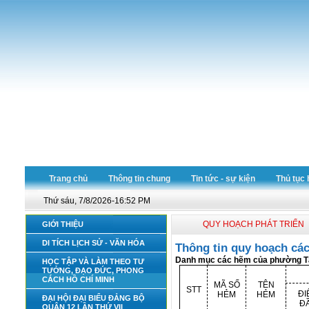
Trang chủ
Thông tin chung
Tin tức - sự kiện
Thủ tục 
Thứ sáu, 7/8/2026-16:52 PM
QUY HOẠCH PHÁT TRIỂN
GIỚI THIỆU
DI TÍCH LỊCH SỬ - VĂN HÓA
Thông tin quy hoạch cá
Danh mục các hẽm của phường Tâ
HỌC TẬP VÀ LÀM THEO TƯ
TƯỞNG, ĐẠO ĐỨC, PHONG
CÁCH HỒ CHÍ MINH
MÃ SỐ
TÊN
STT
ĐI
HẺM
HẺM
ĐẠI HỘI ĐẠI BIỂU ĐẢNG BỘ
Đ
QUẬN 12 LẦN THỨ VII