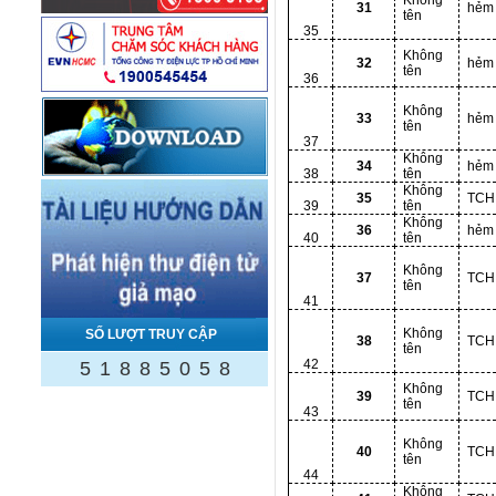
Không
31
hẻm
tên
35
Không
32
hẻm
tên
36
Không
33
hẻm
tên
37
Không
34
hẻm
38
tên
Không
35
TCH
39
tên
Không
36
hẻm
40
tên
Không
37
TCH
tên
41
Không
SỐ LƯỢT TRUY CẬP
38
TCH
tên
42
5
1
8
8
5
0
5
8
Không
39
TCH
tên
43
Không
40
TCH
tên
44
Không