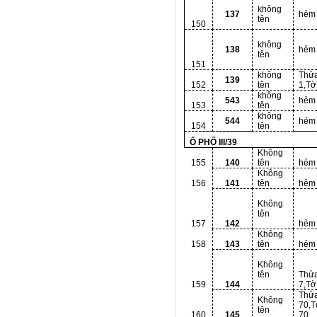
không
137
hẻm
tên
150
không
138
hẻm
tên
151
không
Thử
139
152
tên
1,T
không
543
hẻm
153
tên
không
544
hẻm
154
tên
Ô PHỐ III/39
Không
155
140
tên
hẻm
Không
156
141
tên
hẻm
Không
tên
157
142
hẻm
Không
158
143
tên
hẻm
Không
tên
Thử
159
144
7,Tờ
Thử
Không
70,T
tên
160
145
70