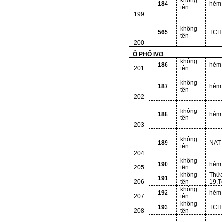
không
184
hẻm
tên
199
không
565
TCH
tên
200
Ô PHỐ IV/3
không
186
hẻm
201
tên
không
187
hẻm
tên
202
không
188
hẻm
tên
203
không
189
NAT
tên
204
không
190
hẻm
205
tên
không
Thử
191
206
tên
19,
không
192
hẻm
207
tên
không
193
TCH
208
tên