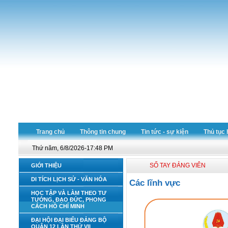
Trang chủ
Thông tin chung
Tin tức - sự kiện
Thủ tục 
Thứ năm, 6/8/2026-17:48 PM
SỔ TAY ĐẢNG VIÊN
GIỚI THIỆU
DI TÍCH LỊCH SỬ - VĂN HÓA
Các lĩnh vực
HỌC TẬP VÀ LÀM THEO TƯ
TƯỞNG, ĐẠO ĐỨC, PHONG
CÁCH HỒ CHÍ MINH
ĐẠI HỘI ĐẠI BIỂU ĐẢNG BỘ
QUẬN 12 LẦN THỨ VII