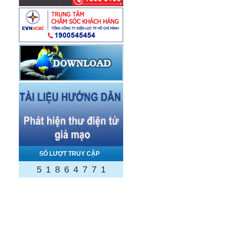
SỐ LƯỢT TRUY CẬP
5
1
8
6
4
7
7
1