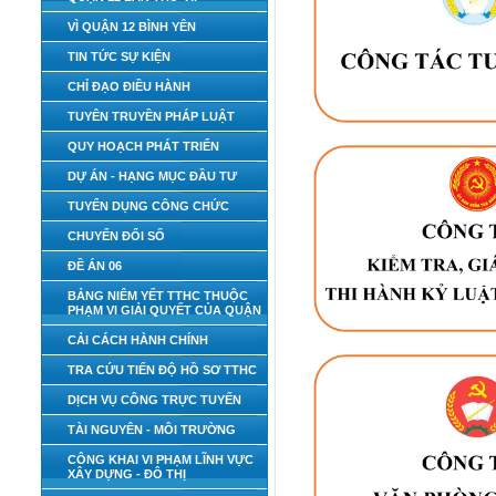
VÌ QUẬN 12 BÌNH YÊN
TIN TỨC SỰ KIỆN
CHỈ ĐẠO ĐIỀU HÀNH
TUYÊN TRUYỀN PHÁP LUẬT
QUY HOẠCH PHÁT TRIỂN
DỰ ÁN - HẠNG MỤC ĐẦU TƯ
TUYỂN DỤNG CÔNG CHỨC
CHUYỂN ĐỔI SỐ
ĐỀ ÁN 06
BẢNG NIÊM YẾT TTHC THUỘC
PHẠM VI GIẢI QUYẾT CỦA QUẬN
CẢI CÁCH HÀNH CHÍNH
TRA CỨU TIẾN ĐỘ HỒ SƠ TTHC
DỊCH VỤ CÔNG TRỰC TUYẾN
TÀI NGUYÊN - MÔI TRƯỜNG
CÔNG KHAI VI PHẠM LĨNH VỰC
XÂY DỰNG - ĐÔ THỊ