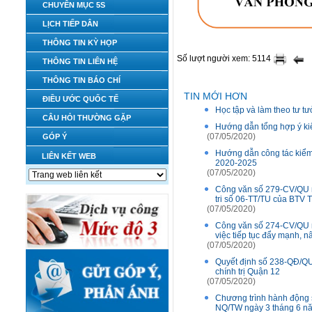
CHUYÊN MỤC 5S
LỊCH TIẾP DÂN
THÔNG TIN KỲ HỌP
Số lượt người xem: 5114
THÔNG TIN LIÊN HỆ
THÔNG TIN BÁO CHÍ
TIN MỚI HƠN
ĐIỀU ƯỚC QUỐC TẾ
Học tập và làm theo tư t
CÂU HỎI THƯỜNG GẶP
Hướng dẫn tổng hợp ý kiến
(07/05/2020)
GÓP Ý
Hướng dẫn công tác kiểm 
LIÊN KẾT WEB
2020-2025
(07/05/2020)
Công văn số 279-CV/QU n
tri số 06-TT/TU của BTV 
(07/05/2020)
Công văn số 274-CV/QU ng
việc tiếp tục đẩy mạnh, 
(07/05/2020)
Quyết định số 238-QĐ/QU
chính trị Quận 12
(07/05/2020)
Chương trình hành động 
NQ/TW ngày 3 tháng 6 nă